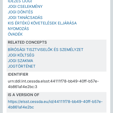
IDÉZÉS (JOG)
JOGI CSELEKMÉNY
JOGI DÖNTÉS
JOGI TANÁCSADÁS
KIS ÉRTÉKŰ KÖVETELÉSEK ELJÁRÁSA
NYOMOZÁS
ÓVADÉK
RELATED CONCEPTS
BÍRÓSÁGI TISZTVISELŐK ÉS SZEMÉLYZET
JOGI KÖLTSÉG
JOGI SZAKMA
JOGTÖRTÉNET
IDENTIFIER
urn:ddi:int.cessda.elsst:44111f78-bb49-40ff-b57e-
4b861a14e2bc:3
IS A VERSION OF
https://elsst.cessda.eu/id/44111f78-bb49-40ff-b57e-
4b861a14e2bc