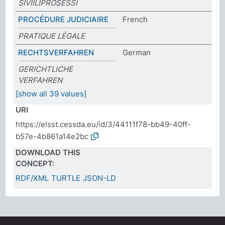
SIVIILIPROSESSI
PROCÉDURE JUDICIAIRE
French
PRATIQUE LÉGALE
RECHTSVERFAHREN
German
GERICHTLICHE
VERFAHREN
[show all 39 values]
URI
https://elsst.cessda.eu/id/3/44111f78-bb49-40ff-
b57e-4b861a14e2bc
DOWNLOAD THIS
CONCEPT:
RDF/XML
TURTLE
JSON-LD