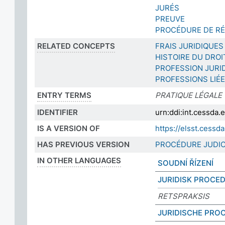
JURÉS
PREUVE
PROCÉDURE DE RÉ
RELATED CONCEPTS
FRAIS JURIDIQUES
HISTOIRE DU DROI
PROFESSION JURI
PROFESSIONS LIÉ
ENTRY TERMS
PRATIQUE LÉGALE
IDENTIFIER
urn:ddi:int.cessda
IS A VERSION OF
https://elsst.cess
HAS PREVIOUS VERSION
PROCÉDURE JUDIC
IN OTHER LANGUAGES
SOUDNÍ ŘÍZENÍ
JURIDISK PROCE
RETSPRAKSIS
JURIDISCHE PRO