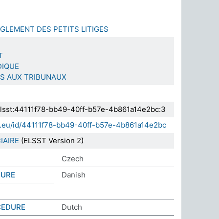
GLEMENT DES PETITS LITIGES
T
DIQUE
ES AUX TRIBUNAUX
.elsst:44111f78-bb49-40ff-b57e-4b861a14e2bc:3
da.eu/id/44111f78-bb49-40ff-b57e-4b861a14e2bc
IAIRE
(ELSST Version 2)
Czech
DURE
Danish
CEDURE
Dutch