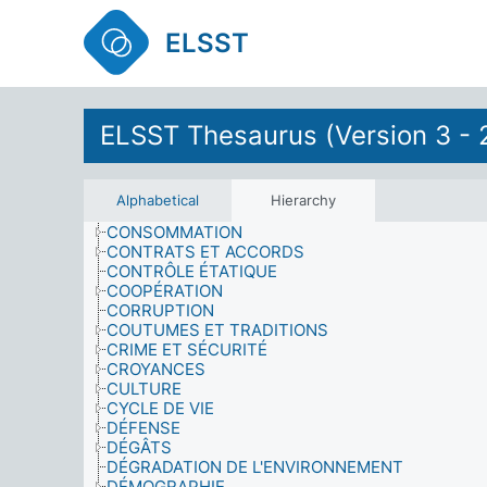
CHANTEURS
CIRCULATION
ELSST
CLIMAT
COMMERCES DE DÉTAIL
COMPORTEMENT HUMAIN
CONCOURS
ELSST Thesaurus (Version 3 - 
CONDITIONS CULTURELLES
CONDUITE DES OPÉRATIONS (GUERRE)
CONFLIT
CONNAISSANCE (CONSCIENCE)
Alphabetical
Hierarchy
CONSEIL (AVIS)
CONSOMMATION
CONTRATS ET ACCORDS
CONTRÔLE ÉTATIQUE
COOPÉRATION
CORRUPTION
COUTUMES ET TRADITIONS
CRIME ET SÉCURITÉ
CROYANCES
CULTURE
CYCLE DE VIE
DÉFENSE
DÉGÂTS
DÉGRADATION DE L'ENVIRONNEMENT
DÉMOGRAPHIE