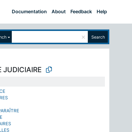
Documentation
About
Feedback
Help
×
nch
Search
 JUDICIAIRE
ICE
IRES
PARAÎTRE
E
AIRES
LLES