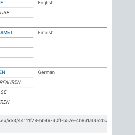
RE
English
DURE
OIMET
Finnish
EN
German
ERFAHREN
SSE
HREN
]
da.eu/id/3/44111f78-bb49-40ff-b57e-4b861a14e2bc