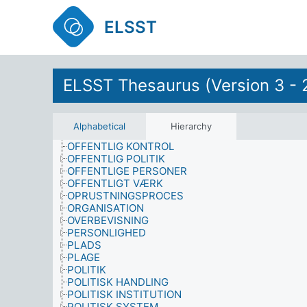
MILITÆR OPERATION
MILJØ
ELSST
MILJØFORVÆRRING
MILJØVIDENSKAB
MOTIVATION
MUSIKER
ELSST Thesaurus (Version 3 - 
NATIONALITET
NATIONALØKONOMI
NATURHISTORIE
NEDRUSTNING
Alphabetical
Hierarchy
ØDELÆGGELSE
OFFENTLIG KONTROL
OFFENTLIG POLITIK
OFFENTLIGE PERSONER
OFFENTLIGT VÆRK
OPRUSTNINGSPROCES
ORGANISATION
OVERBEVISNING
PERSONLIGHED
PLADS
PLAGE
POLITIK
POLITISK HANDLING
POLITISK INSTITUTION
POLITISK SYSTEM