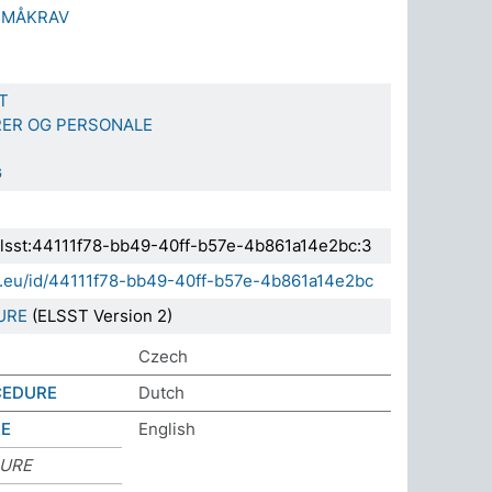
SMÅKRAV
T
ER OG PERSONALE
G
.elsst:44111f78-bb49-40ff-b57e-4b861a14e2bc:3
da.eu/id/44111f78-bb49-40ff-b57e-4b861a14e2bc
URE
(ELSST Version 2)
Czech
CEDURE
Dutch
RE
English
DURE