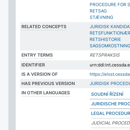
PROCEDURE FOR 
RETSAG
STÆVNING
RELATED CONCEPTS
JURIDISK KANDIDA
RETSFUNKTIONÆR
RETSHISTORIE
SAGSOMKOSTNIN
ENTRY TERMS
RETSPRAKSIS
IDENTIFIER
urn:ddi:int.cessda
IS A VERSION OF
https://elsst.cess
HAS PREVIOUS VERSION
JURIDISK PROCED
IN OTHER LANGUAGES
SOUDNÍ ŘÍZENÍ
JURIDISCHE PRO
LEGAL PROCEDU
JUDICIAL PROCE