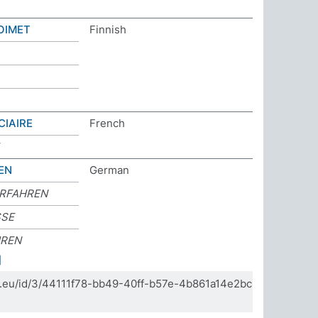
OIMET
Finnish
CIAIRE
French
EN
German
ERFAHREN
SSE
HREN
]
da.eu/id/3/44111f78-bb49-40ff-b57e-4b861a14e2bc