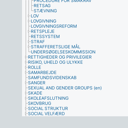
PROCEDURE FOR SMÅKRAV
RETSAG
STÆVNING
LOV
LOVGIVNING
LOVGIVNINGSREFORM
RETSPLEJE
RETSSYSTEM
STRAF
STRAFFERETSLIGE MÅL
UNDERSØGELSESKOMMISSION
RETTIGHEDER OG PRIVILEGIER
RISIKO, UHELD OG ULYKKE
ROLLE
SAMARBEJDE
SAMFUNDSVIDENSKAB
SANGER
SEXUAL AND GENDER GROUPS (en)
SKADE
SKOLEAFSLUTNING
SKOVBRUG
SOCIAL STRUKTUR
SOCIAL VELFÆRD
SOCIALE PROBLEMER
SOCIALT SYSTEM