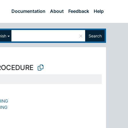
Documentation
About
Feedback
Help
×
nish
Search
PROCEDURE
NING
ING