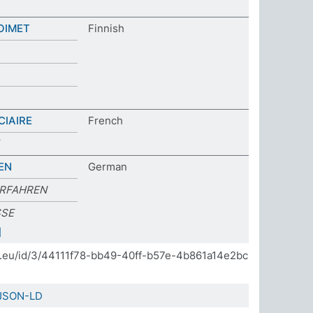
OIMET
Finnish
CIAIRE
French
EN
German
ERFAHREN
SSE
]
da.eu/id/3/44111f78-bb49-40ff-b57e-4b861a14e2bc
JSON-LD