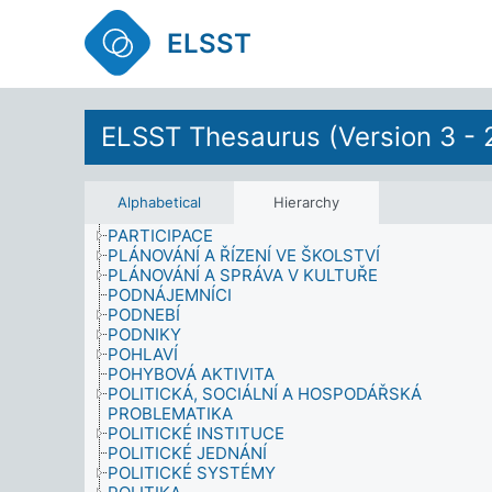
NEMOCI
OBRANA
ELSST
OBYVATELSTVO
OČEKÁVÁNÍ
OCHRANA
ODZBROJENÍ
ELSST Thesaurus (Version 3 - 
OKUPOVANÁ ÚZEMÍ
ORGANIZACE
OSÍDLENÍ
OSOBNOST
Alphabetical
Hierarchy
OZBROJENÉ SÍLY
PARTICIPACE
PLÁNOVÁNÍ A ŘÍZENÍ VE ŠKOLSTVÍ
PLÁNOVÁNÍ A SPRÁVA V KULTUŘE
PODNÁJEMNÍCI
PODNEBÍ
PODNIKY
POHLAVÍ
POHYBOVÁ AKTIVITA
POLITICKÁ, SOCIÁLNÍ A HOSPODÁŘSKÁ
PROBLEMATIKA
POLITICKÉ INSTITUCE
POLITICKÉ JEDNÁNÍ
POLITICKÉ SYSTÉMY