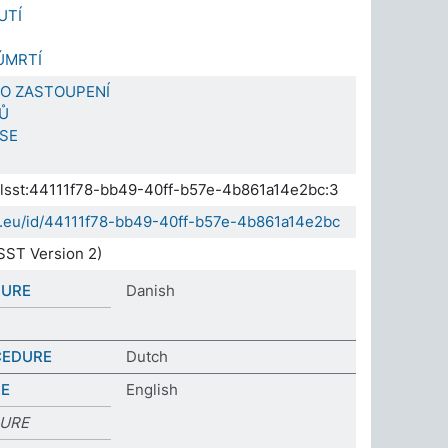
UTÍ
 ÚMRTÍ
O ZASTOUPENÍ
Ů
SE
.elsst:44111f78-bb49-40ff-b57e-4b861a14e2bc:3
da.eu/id/44111f78-bb49-40ff-b57e-4b861a14e2bc
SST Version 2)
DURE
Danish
CEDURE
Dutch
RE
English
DURE