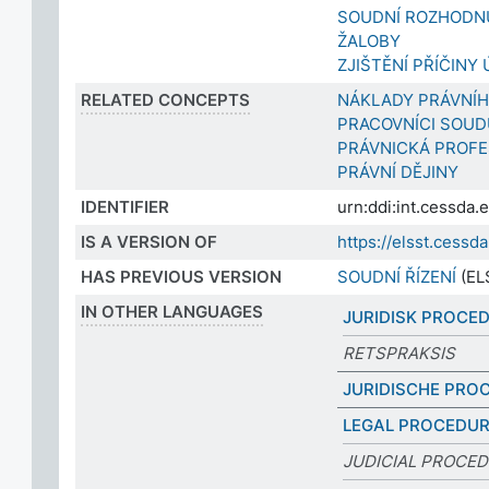
SOUDNÍ ROZHODN
ŽALOBY
ZJIŠTĚNÍ PŘÍČINY
RELATED CONCEPTS
NÁKLADY PRÁVNÍH
PRACOVNÍCI SOUD
PRÁVNICKÁ PROFE
PRÁVNÍ DĚJINY
IDENTIFIER
urn:ddi:int.cessda
IS A VERSION OF
https://elsst.cess
HAS PREVIOUS VERSION
SOUDNÍ ŘÍZENÍ
(EL
IN OTHER LANGUAGES
JURIDISK PROCE
RETSPRAKSIS
JURIDISCHE PRO
LEGAL PROCEDU
JUDICIAL PROCE