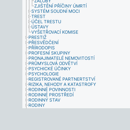
ŽALOBY
ZJIŠTĚNÍ PŘÍČINY ÚMRTÍ
SYSTÉM SOUDNÍ MOCI
TREST
ÚČEL TRESTU
ÚSTAVY
VYŠETŘOVACÍ KOMISE
PRESTIŽ
PŘESVĚDČENÍ
PŘÍRODOPIS
PROFESNÍ SKUPINY
PRONAJIMATELÉ NEMOVITOSTÍ
PRŮMYSLOVÁ ODVĚTVÍ
PSYCHICKÉ ÚČINKY
PSYCHOLOGIE
REGISTROVANÉ PARTNERTSTVÍ
RIZIKA, NEHODY A KATASTROFY
RODINNÉ POVINNOSTI
RODINNÉ PROSTŘEDÍ
RODINNÝ STAV
RODINY
ROLE
ROZPOČTY
ROZVOJ
ROZVOJ KOMUNITY