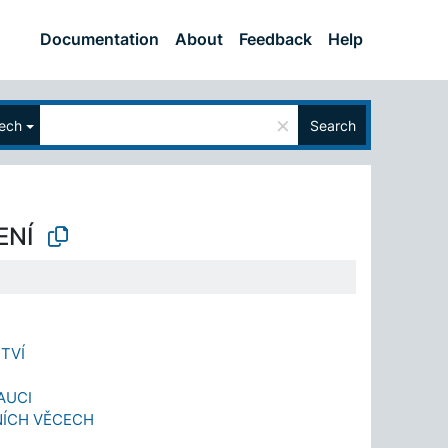
Documentation
About
Feedback
Help
×
ech
Search
ENÍ
TVÍ
AUCI
NÍCH VĚCECH