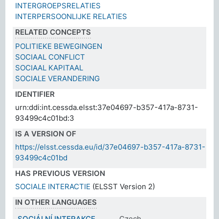
INTERGROEPSRELATIES
INTERPERSOONLIJKE RELATIES
RELATED CONCEPTS
POLITIEKE BEWEGINGEN
SOCIAAL CONFLICT
SOCIAAL KAPITAAL
SOCIALE VERANDERING
IDENTIFIER
urn:ddi:int.cessda.elsst:37e04697-b357-417a-8731-
93499c4c01bd:3
IS A VERSION OF
https://elsst.cessda.eu/id/37e04697-b357-417a-8731-
93499c4c01bd
HAS PREVIOUS VERSION
SOCIALE INTERACTIE
(ELSST Version 2)
IN OTHER LANGUAGES
SOCIÁLNÍ INTERAKCE
Czech