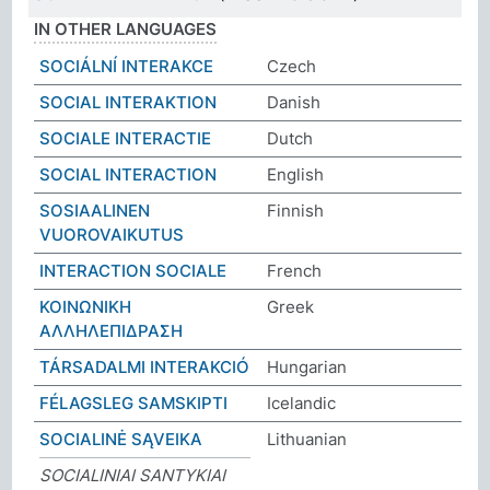
IN OTHER LANGUAGES
SOCIÁLNÍ INTERAKCE
Czech
SOCIAL INTERAKTION
Danish
SOCIALE INTERACTIE
Dutch
SOCIAL INTERACTION
English
SOSIAALINEN
Finnish
VUOROVAIKUTUS
INTERACTION SOCIALE
French
ΚΟΙΝΩΝΙΚΗ
Greek
ΑΛΛΗΛΕΠΙΔΡΑΣΗ
TÁRSADALMI INTERAKCIÓ
Hungarian
FÉLAGSLEG SAMSKIPTI
Icelandic
SOCIALINĖ SĄVEIKA
Lithuanian
SOCIALINIAI SANTYKIAI