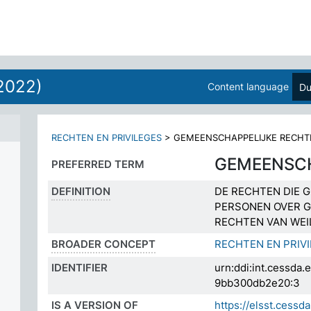
2022)
Content language
Du
RECHTEN EN PRIVILEGES
>
GEMEENSCHAPPELIJKE RECHT
GEMEENSCH
PREFERRED TERM
DEFINITION
DE RECHTEN DIE
PERSONEN OVER G
RECHTEN VAN WEI
BROADER CONCEPT
RECHTEN EN PRIV
IDENTIFIER
urn:ddi:int.cessda
9bb300db2e20:3
IS A VERSION OF
https://elsst.cess