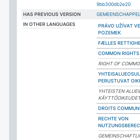
9bb300db2e20
HAS PREVIOUS VERSION
GEMEENSCHAPPEL
IN OTHER LANGUAGES
PRÁVO UŽÍVAT V
POZEMEK
FÆLLES RETTIGH
COMMON RIGHTS
RIGHT OF COMM
YHTEISALUEOSU
PERUSTUVAT OIK
YHTEISTEN ALUE
KÄYTTÖOIKEUDE
DROITS COMMUN
RECHTE VON
NUTZUNGSBEREC
GEMEINSCHAFTLI