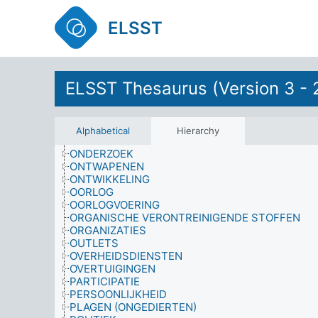
MILIEUWETENSCHAPPEN
MILITAIRE OPERATIES
ELSST
MISDRIJVEN
MOTIVATIE
MUZIKANTEN
NAOORLOGSE MAATREGELEN
NATIONALITEIT
ELSST Thesaurus (Version 3 - 
NATUURHISTORIE
NEDERZETTINGEN
ONDERHOUD
ONDERNEMINGEN
Alphabetical
Hierarchy
ONDERWIJSVELD
ONDERZOEK
ONTWAPENEN
ONTWIKKELING
OORLOG
OORLOGVOERING
ORGANISCHE VERONTREINIGENDE STOFFEN
ORGANIZATIES
OUTLETS
OVERHEIDSDIENSTEN
OVERTUIGINGEN
PARTICIPATIE
PERSOONLIJKHEID
PLAGEN (ONGEDIERTEN)