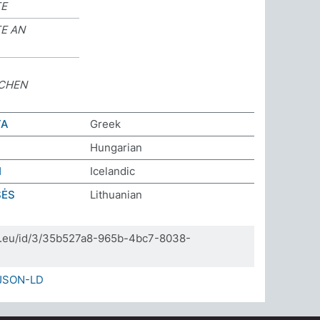
E
E AN
CHEN
ΤΑ
Greek
Hungarian
I
Icelandic
SĖS
Lithuanian
]
da.eu/id/3/35b527a8-965b-4bc7-8038-
JSON-LD