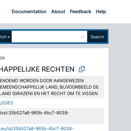
Documentation
About
Feedback
Help
×
tch
Search
EN
APPELIJKE RECHTEN
 GENOEMD WORDEN DOOR AANGEWEZEN
EMEENSCHAPPELIJK LAND, BIJVOORBEELD DE
LAND (GRAZEN) EN HET RECHT OM TE VISSEN
ILEGES
.elsst:35b527a8-965b-4bc7-8038-
da.eu/id/35b527a8-965b-4bc7-8038-