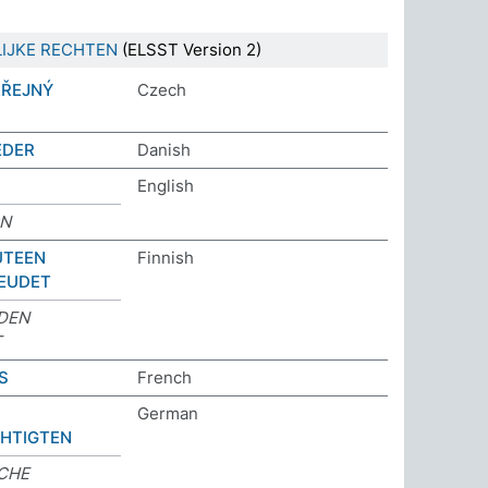
IJKE RECHTEN
(ELSST Version 2)
EŘEJNÝ
Czech
EDER
Danish
English
ON
UTEEN
Finnish
EUDET
IDEN
T
S
French
German
HTIGTEN
CHE