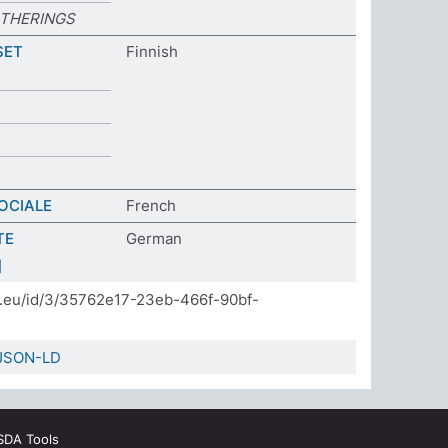
THERINGS
SET
Finnish
OCIALE
French
TE
German
]
da.eu/id/3/35762e17-23eb-466f-90bf-
JSON-LD
SDA Tools