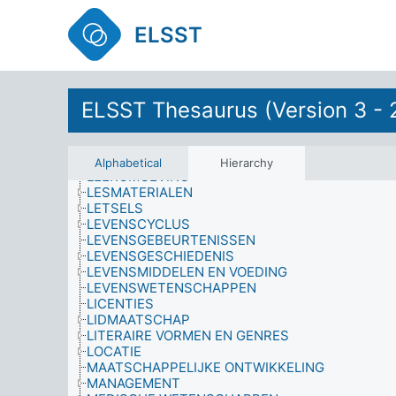
KERK EN STAAT
KIESMANNEN
ELSST
KLIMAAT
KLIMAATZONES
KRIJGSMACHT
KUNSTEN
KWALIFICATIES
ELSST Thesaurus (Version 3 - 
KWALITEIT
LATERALITEIT
LEEFTIJD
LEEFTIJDSGROEPEN
Alphabetical
Hierarchy
LEEROMGEVING
LESMATERIALEN
LETSELS
LEVENSCYCLUS
LEVENSGEBEURTENISSEN
LEVENSGESCHIEDENIS
LEVENSMIDDELEN EN VOEDING
LEVENSWETENSCHAPPEN
LICENTIES
LIDMAATSCHAP
LITERAIRE VORMEN EN GENRES
LOCATIE
MAATSCHAPPELIJKE ONTWIKKELING
MANAGEMENT