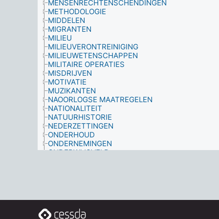
MENSENRECHTENSCHENDINGEN
METHODOLOGIE
MIDDELEN
MIGRANTEN
MILIEU
MILIEUVERONTREINIGING
MILIEUWETENSCHAPPEN
MILITAIRE OPERATIES
MISDRIJVEN
MOTIVATIE
MUZIKANTEN
NAOORLOGSE MAATREGELEN
NATIONALITEIT
NATUURHISTORIE
NEDERZETTINGEN
ONDERHOUD
ONDERNEMINGEN
ONDERWIJSVELD
ONDERZOEK
ONTWAPENEN
ONTWIKKELING
OORLOG
OORLOGVOERING
ORGANISCHE VERONTREINIGENDE STOFFEN
ORGANIZATIES