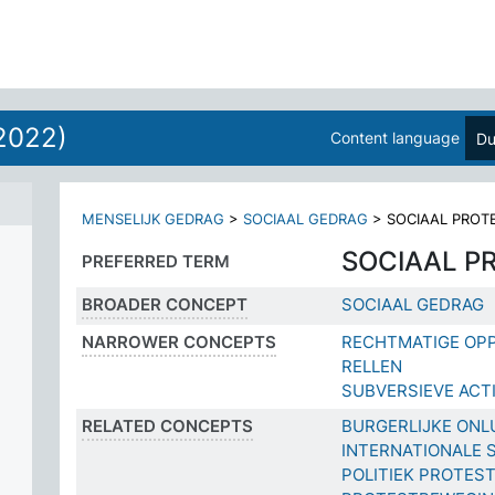
2022)
Content language
Du
MENSELIJK GEDRAG
>
SOCIAAL GEDRAG
>
SOCIAAL PROT
SOCIAAL P
PREFERRED TERM
BROADER CONCEPT
SOCIAAL GEDRAG
NARROWER CONCEPTS
RECHTMATIGE OPP
RELLEN
SUBVERSIEVE ACTI
RELATED CONCEPTS
BURGERLIJKE ONL
INTERNATIONALE 
POLITIEK PROTES