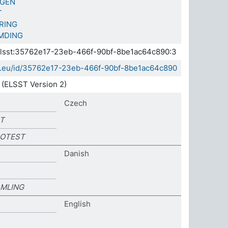
NGEN
T
RING
MDING
.elsst:35762e17-23eb-466f-90bf-8be1ac64c890:3
sda.eu/id/35762e17-23eb-466f-90bf-8be1ac64c890
(ELSST Version 2)
Czech
ST
ROTEST
Danish
AMLING
English