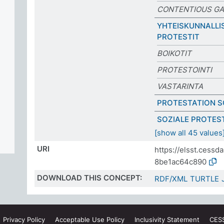
CONTENTIOUS GA
YHTEISKUNNALLI
PROTESTIT
BOIKOTIT
PROTESTOINTI
VASTARINTA
PROTESTATION S
SOZIALE PROTES
[show all 45 values
URI
https://elsst.cess
8be1ac64c890
DOWNLOAD THIS CONCEPT:
RDF/XML
TURTLE
Privacy
Policy
Acceptable Use
Policy
Inclusivity
Statement
CES