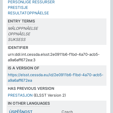
PERSONLIGE RESSURSER
PRESTISJE
RESULTATOPPNÅELSE
ENTRY TERMS
MÅLOPPNÅELSE
OPPNÅELSE
SUKSESS
IDENTIFIER
urn:ddi:int.cessda.elsst:2e0911b6-f1bd-4a70-acb5-
a9a6aff672ea:3
IS A VERSION OF
https://elsst.cessda.eu/id/2e0911b6-f1bd-4a70-acb5-
a9a6aff672ea
HAS PREVIOUS VERSION
PRESTASJON
(ELSST Version 2)
IN OTHER LANGUAGES
ÚSPĚŠNOST
Czech