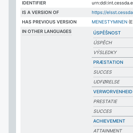
IDENTIFIER
urn:ddi:int.cessda
IS A VERSION OF
https://elsst.cess
HAS PREVIOUS VERSION
MENESTYMINEN
(E
IN OTHER LANGUAGES
ÚSPĚŠNOST
ÚSPĚCH
VÝSLEDKY
PRÆSTATION
SUCCES
UDFØRELSE
VERWORVENHEID
PRESTATIE
SUCCES
ACHIEVEMENT
ATTAINMENT