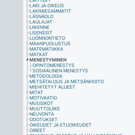
LAITTEET
LAKI JA OIKEUS
LAKIMIESAMMATIT
LÄSNÄOLO
LAULAJAT
LIIKENNE
LISENSSIT
LUONNONTIETO
MAANPUOLUSTUS
MATEMATIIKKA
MATKAT
MENESTYMINEN
OPINTOMENESTYS
SOSIAALINEN MENESTYS
METODOLOGIA
METSÄTALOUS JA METSÄNHOITO
MIEHITETYT ALUEET
MITAT
MOTIVAATIO
MUUSIKOT
MUUTTOLIIKE
NEUVONTA
ODOTUKSET
OIKEUDET JA ETUOIKEUDET
OIREET