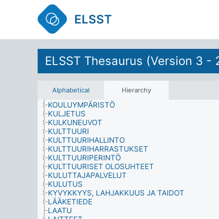
KOGNITIIVISET PROSESSIT
KOKO
ELSST
KONFLIKTIT
KORKEAKOULUSTA VALMISTUNEET
KORRUPTIO
KOTITALOUDET
ELSST Thesaurus (Version 3 - 
KOTITYÖ, LASTENHOITO JA OSTOKSILLAKÄYNTI
KOTIYMPÄRISTÖ
KOULUNKÄYNNIN LOPETTAMINEN
KOULUTUS
Alphabetical
Hierarchy
KOULUTUSTASO JA PÄTEVYYS
KOULUYMPÄRISTÖ
KULJETUS
KULKUNEUVOT
KULTTUURI
KULTTUURIHALLINTO
KULTTUURIHARRASTUKSET
KULTTUURIPERINTÖ
KULTTUURISET OLOSUHTEET
KULUTTAJAPALVELUT
KULUTUS
KYVYKKYYS, LAHJAKKUUS JA TAIDOT
LÄÄKETIEDE
LAATU