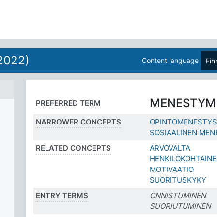
2022)
Content language
Fin
MENESTYM
PREFERRED TERM
NARROWER CONCEPTS
OPINTOMENESTYS
SOSIAALINEN MEN
RELATED CONCEPTS
ARVOVALTA
HENKILÖKOHTAIN
MOTIVAATIO
SUORITUSKYKY
ENTRY TERMS
ONNISTUMINEN
SUORIUTUMINEN