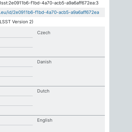
.elsst:2e0911b6-f1bd-4a70-acb5-a9a6aff672ea:3
da.eu/id/2e0911b6-f1bd-4a70-acb5-a9a6aff672ea
LSST Version 2)
Czech
Danish
Dutch
English