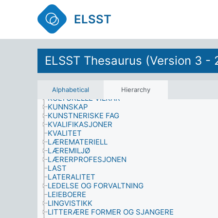
KONFLIKT
KONKURRANSER
ELSST
KONTRAKTER OG AVTALER
KORRUPSJON
KRIG
KRIGFØRING
KRIMINALITET OG SIKKERHET
ELSST Thesaurus (Version 3 - 
KRIMINELT RULLEBLAD
KULTUR
KULTURARV
KULTURELLE AKTIVITETER
Alphabetical
Hierarchy
KULTURELLE VILKÅR
KUNNSKAP
KUNSTNERISKE FAG
KVALIFIKASJONER
KVALITET
LÆREMATERIELL
LÆREMILJØ
LÆRERPROFESJONEN
LAST
LATERALITET
LEDELSE OG FORVALTNING
LEIEBOERE
LINGVISTIKK
LITTERÆRE FORMER OG SJANGERE