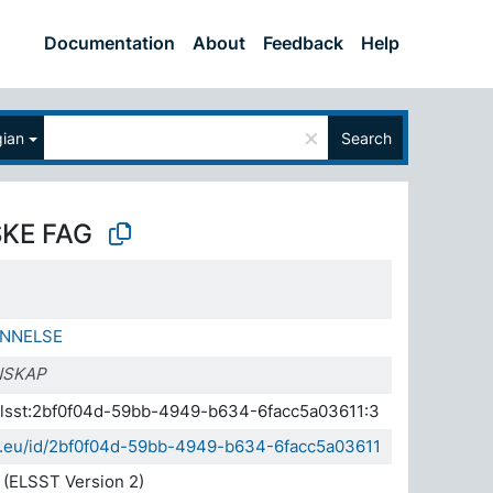
Documentation
About
Feedback
Help
×
ian
Search
KE FAG
NNELSE
NSKAP
.elsst:2bf0f04d-59bb-4949-b634-6facc5a03611:3
da.eu/id/2bf0f04d-59bb-4949-b634-6facc5a03611
(ELSST Version 2)