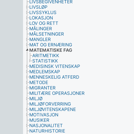
LIVSBEGIVENHETER
LIVSLØP
LIVSSYKLUS
LOKASJON
LOV OG RETT
MÅLINGER
MÅLSETNINGER
MANGLER
MAT OG ERNÆRING
MATEMATISKE FAG
ARITMETIKK
STATISTIKK
MEDISINSK VITENSKAP
MEDLEMSKAP
MENNESKELIG ATFERD
METODE
MIGRANTER
MILITÆRE OPERASJONER
MILJØ
MILJØFORVERRING
MILJØVITENSKAPENE
MOTIVASJON
MUSIKER
NASJONALITET
NATURHISTORIE