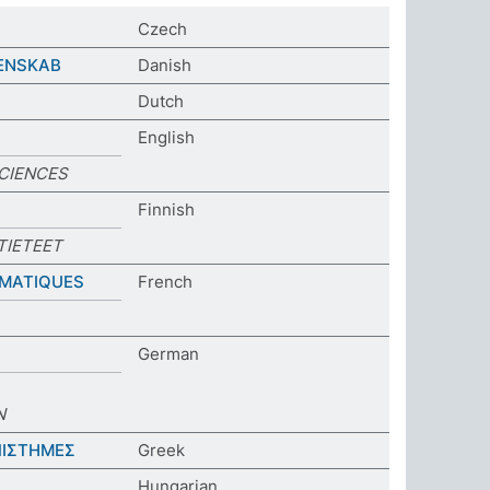
Czech
ENSKAB
Danish
Dutch
English
CIENCES
Finnish
TIETEET
ÉMATIQUES
French
German
N
ΠΙΣΤΗΜΕΣ
Greek
Hungarian