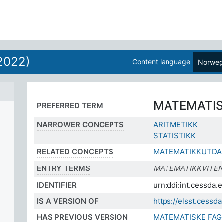
2022)
Content language
Norweg
MATEMATIS
PREFERRED TERM
NARROWER CONCEPTS
ARITMETIKK
STATISTIKK
RELATED CONCEPTS
MATEMATIKKUTDA
ENTRY TERMS
MATEMATIKKVITE
IDENTIFIER
urn:ddi:int.cessda
IS A VERSION OF
https://elsst.cess
HAS PREVIOUS VERSION
MATEMATISKE FAG