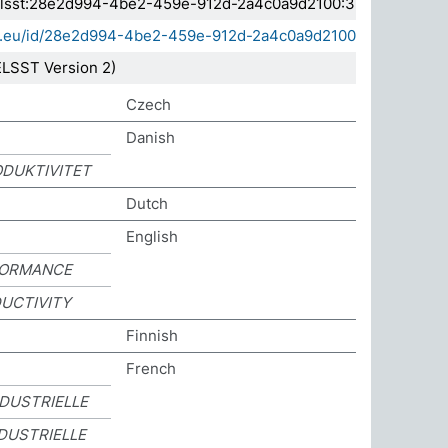
a.elsst:28e2d994-4be2-459e-912d-2a4c0a9d2100:3
sda.eu/id/28e2d994-4be2-459e-912d-2a4c0a9d2100
LSST Version 2)
Czech
Danish
ODUKTIVITET
Dutch
English
FORMANCE
UCTIVITY
Finnish
French
DUSTRIELLE
DUSTRIELLE