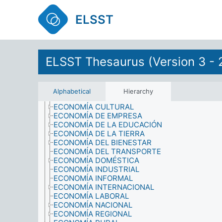
DISCRIMINACIÓN
ELSST
ECONOMÍA
ACTIVOS
ASUNTOS ECONÓMICOS
AYUDA
AYUDA ECONÓMICA
ELSST Thesaurus (Version 3 - 
COMERCIO
CONDICIONES ECONÓMICAS
COSTES
DISTRIBUCIÓN DE LOS INGRESOS
Alphabetical
Hierarchy
ECONOMÍA AGRARIA
ECONOMÍA CULTURAL
ECONOMÍA DE EMPRESA
ECONOMÍA DE LA EDUCACIÓN
ECONOMÍA DE LA TIERRA
ECONOMÍA DEL BIENESTAR
ECONOMÍA DEL TRANSPORTE
ECONOMÍA DOMÉSTICA
ECONOMÍA INDUSTRIAL
ECONOMÍA INFORMAL
ECONOMÍA INTERNACIONAL
ECONOMÍA LABORAL
ECONOMÍA NACIONAL
ECONOMÍA REGIONAL