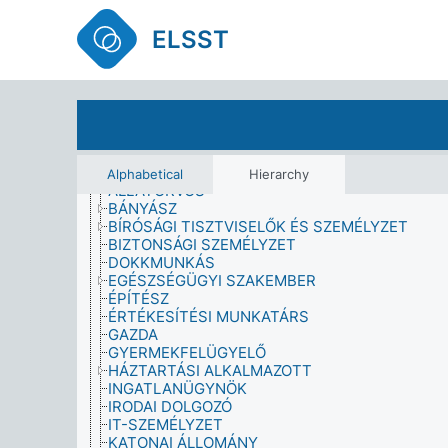
MÉRÉS
MÉRET
ELSST
MIGRÁCIÓ
MIGRÁNS
MINŐSÉG
MÓDSZERTAN
MOTIVÁCIÓ
MUNKA ÉS FOGLALKOZTATÁS
MUNKAVÁLLALÓK FOGLALKOZÁS SZERINT
ADÓSSÁGBEHAJTÓ
Alphabetical
Hierarchy
ÁLLATORVOS
BÁNYÁSZ
BÍRÓSÁGI TISZTVISELŐK ÉS SZEMÉLYZET
BIZTONSÁGI SZEMÉLYZET
DOKKMUNKÁS
EGÉSZSÉGÜGYI SZAKEMBER
ÉPÍTÉSZ
ÉRTÉKESÍTÉSI MUNKATÁRS
GAZDA
GYERMEKFELÜGYELŐ
HÁZTARTÁSI ALKALMAZOTT
INGATLANÜGYNÖK
IRODAI DOLGOZÓ
IT-SZEMÉLYZET
KATONAI ÁLLOMÁNY