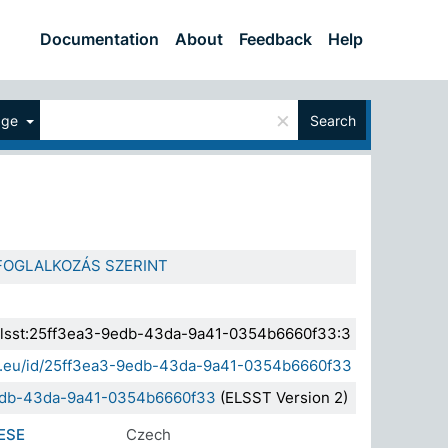
Documentation
About
Feedback
Help
×
age
Search
FOGLALKOZÁS SZERINT
a.elsst:25ff3ea3-9edb-43da-9a41-0354b6660f33:3
sda.eu/id/25ff3ea3-9edb-43da-9a41-0354b6660f33
9edb-43da-9a41-0354b6660f33
(ELSST Version 2)
ESE
Czech