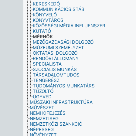
KERESKEDŐ
KOMMUNIKÁCIÓS STÁB
KÖNYVELŐ
KÖNYVTÁROS
KÖZÖSSÉGI MÉDIA INFLUENSZER
KUTATÓ
MÉRNÖK
MEZŐGAZDASÁGI DOLGOZÓ
MÚZEUMI SZEMÉLYZET
OKTATÁSI DOLGOZÓ
RENDŐRI ÁLLOMÁNY
SPECIALISTA
SZOCIÁLIS MUNKÁS
TÁRSADALOMTUDÓS
TENGERÉSZ
TUDOMÁNYOS MUNKATÁRS
TŰZOLTÓ
ÜGYVÉD
MŰSZAKI INFRASTRUKTÚRA
MŰVÉSZET
NEMI KIFEJEZÉS
NEMZETISÉG
NEMZETKÖZI SZANKCIÓ
NÉPESSÉG
NÖVÉNYZET