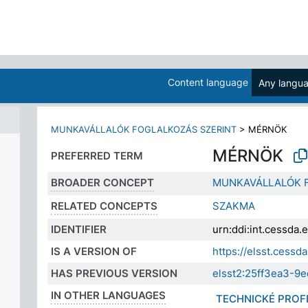
Content language
Any langu
MUNKAVÁLLALÓK FOGLALKOZÁS SZERINT
>
MÉRNÖK
MÉRNÖK
PREFERRED TERM
BROADER CONCEPT
MUNKAVÁLLALÓK 
RELATED CONCEPTS
SZAKMA
IDENTIFIER
urn:ddi:int.cessd
IS A VERSION OF
https://elsst.ces
HAS PREVIOUS VERSION
elsst2:25ff3ea3-
IN OTHER LANGUAGES
TECHNICKÉ PROF