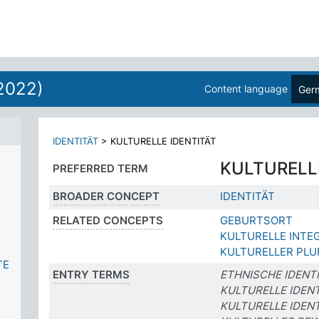
2022)
Content language
Ger
IDENTITÄT
>
KULTURELLE IDENTITÄT
KULTURELL
PREFERRED TERM
BROADER CONCEPT
IDENTITÄT
RELATED CONCEPTS
GEBURTSORT
KULTURELLE INTE
KULTURELLER PLU
TE
ENTRY TERMS
ETHNISCHE IDENTI
KULTURELLE IDENT
KULTURELLE IDEN