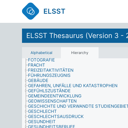
ERWARTUNG
ESOTERISCHE PRAKTIKEN
ELSST
ETHIK
FÄHIGKEIT
FAHRSTUNDEN
FAHRZEUGE
ELSST Thesaurus (Version 3 - 
FAMILIEN
FAMILIENMITGLIEDER
FAMILIENSTAND
FORSCHUNG
Alphabetical
Hierarchy
FORSTWESEN
FOTOGRAFIE
FRACHT
FREIZEITAKTIVITÄTEN
FÜHRUNGSZEUGNIS
GEBÄUDE
GEFAHREN, UNFÄLLE UND KATASTROPHEN
GEFÜHLSZUSTÄNDE
GEMEINDEENTWICKLUNG
GEOWISSENSCHAFTEN
GESCHICHTE UND VERWANDTE STUDIENGEBIE
GESCHLECHT
GESCHLECHTSAUSDRUCK
GESUNDHEIT
GESUNDHEITSBERUFE