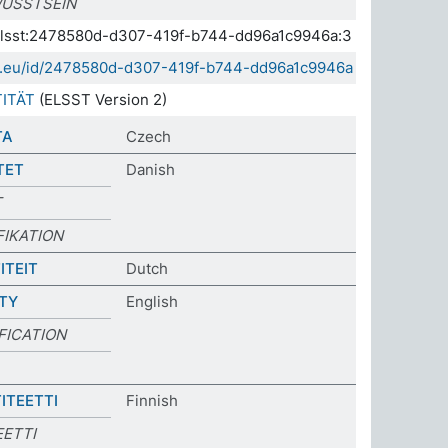
WUSSTSEIN
a.elsst:2478580d-d307-419f-b744-dd96a1c9946a:3
sda.eu/id/2478580d-d307-419f-b744-dd96a1c9946a
TITÄT
(ELSST Version 2)
TA
Czech
TET
Danish
T
FIKATION
ITEIT
Dutch
ITY
English
FICATION
ITEETTI
Finnish
EETTI