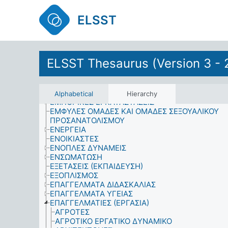
ΕΘΙΜΑ ΚΑΙ ΠΑΡΑΔΟΣΕΙΣ
ΕΙΚΟΝΑ
ELSST
ΕΚΚΛΗΣΙΑ ΚΑΙ ΚΡΑΤΟΣ
ΕΚΛΟΓΕΙΣ
ΕΚΜΕΤΑΛΛΕΥΣΗ
ΕΚΠΑΙΔΕΥΣΗ
ΕΚΠΑΙΔΕΥΤΙΚΟ ΠΕΡΙΒΑΛΛΟΝ
ELSST Thesaurus (Version 3 - 
ΕΚΠΑΙΔΕΥΤΙΚΟΣ ΠΡΟΓΡΑΜΜΑΤΙΣΜΟΣ ΚΑΙ ΔΙΟΙΚ
ΕΚΦΡΑΣΗ ΦΥΛΟΥ
ΕΛΛΕΙΨΕΙΣ
ΕΜΜΟΝΟΙ ΟΡΓΑΝΙΚΟΙ ΡΥΠΟΙ
Alphabetical
Hierarchy
ΕΜΠΟΡΙΚΕΣ ΕΓΚΑΤΑΣΤΑΣΕΙΣ
ΕΜΦΥΛΕΣ ΟΜΑΔΕΣ ΚΑΙ ΟΜΑΔΕΣ ΣΕΞΟΥΑΛΙΚΟΥ
ΠΡΟΣΑΝΑΤΟΛΙΣΜΟΥ
ΕΝΕΡΓΕΙΑ
ΕΝΟΙΚΙΑΣΤΕΣ
ΕΝΟΠΛΕΣ ΔΥΝΑΜΕΙΣ
ΕΝΣΩΜΑΤΩΣΗ
ΕΞΕΤΑΣΕΙΣ (ΕΚΠΑΙΔΕΥΣΗ)
ΕΞΟΠΛΙΣΜΟΣ
ΕΠΑΓΓΕΛΜΑΤΑ ΔΙΔΑΣΚΑΛΙΑΣ
ΕΠΑΓΓΕΛΜΑΤΑ ΥΓΕΙΑΣ
ΕΠΑΓΓΕΛΜΑΤΙΕΣ (ΕΡΓΑΣΙΑ)
ΑΓΡΟΤΕΣ
ΑΓΡΟΤΙΚΟ ΕΡΓΑΤΙΚΟ ΔΥΝΑΜΙΚΟ