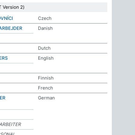
 Version 2)
VNÍCI
Czech
ARBEJDER
Danish
Dutch
ERS
English
Finnish
French
DER
German
ARBEITER
SONAL