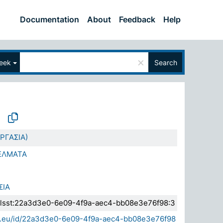
Documentation
About
Feedback
Help
×
eek
Search
Σ
ΡΓΑΣΙΑ)
ΕΛΜΑΤΑ
ΣΙΑ
a.elsst:22a3d3e0-6e09-4f9a-aec4-bb08e3e76f98:3
sda.eu/id/22a3d3e0-6e09-4f9a-aec4-bb08e3e76f98