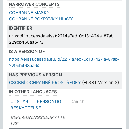
NARROWER CONCEPTS
OCHRANNÉ MASKY
OCHRANNÉ POKRÝVKY HLAVY
IDENTIFIER
urn:ddi:int.cessda.elsst:2214a7ed-0c13-424a-87ab-
229cb468aa64:3
IS A VERSION OF
https://elsst.cessda.eu/id/2214a7ed-0c13-424a-87ab-
229cb468aa64
HAS PREVIOUS VERSION
OSOBNÍ OCHRANNÉ PROSTŘEDKY
(ELSST Version 2)
IN OTHER LANGUAGES
UDSTYR TIL PERSONLIG
Danish
BESKYTTELSE
BEKLÆDNINGSBESKYTTE
LSE