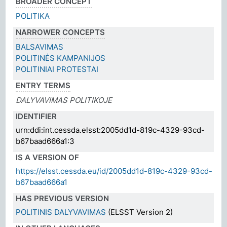
BROADER CONCEPT
POLITIKA
NARROWER CONCEPTS
BALSAVIMAS
POLITINĖS KAMPANIJOS
POLITINIAI PROTESTAI
ENTRY TERMS
DALYVAVIMAS POLITIKOJE
IDENTIFIER
urn:ddi:int.cessda.elsst:2005dd1d-819c-4329-93cd-
b67baad666a1:3
IS A VERSION OF
https://elsst.cessda.eu/id/2005dd1d-819c-4329-93cd-
b67baad666a1
HAS PREVIOUS VERSION
POLITINIS DALYVAVIMAS
(ELSST Version 2)