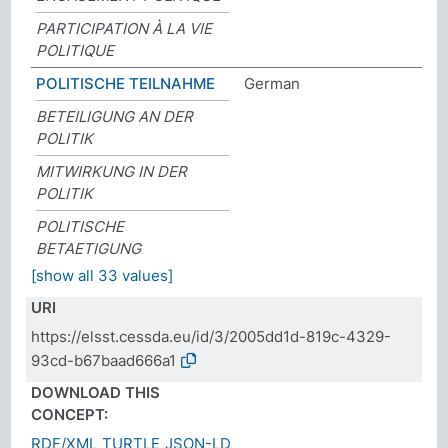
PARTICIPATION À LA VIE
POLITIQUE
POLITISCHE TEILNAHME
German
BETEILIGUNG AN DER
POLITIK
MITWIRKUNG IN DER
POLITIK
POLITISCHE
BETAETIGUNG
[show all 33 values]
URI
https://elsst.cessda.eu/id/3/2005dd1d-819c-4329-
93cd-b67baad666a1
DOWNLOAD THIS
CONCEPT:
RDF/XML
TURTLE
JSON-LD