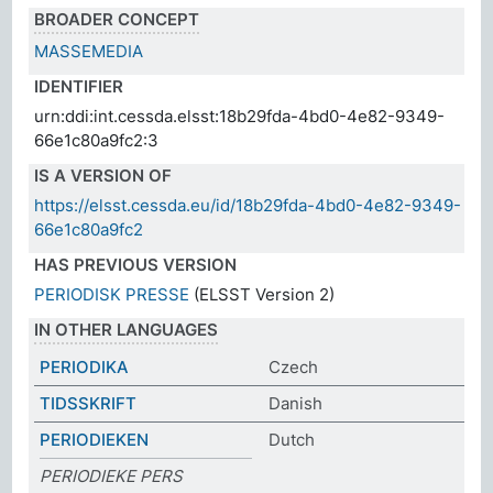
BROADER CONCEPT
MASSEMEDIA
IDENTIFIER
urn:ddi:int.cessda.elsst:18b29fda-4bd0-4e82-9349-
66e1c80a9fc2:3
IS A VERSION OF
https://elsst.cessda.eu/id/18b29fda-4bd0-4e82-9349-
66e1c80a9fc2
HAS PREVIOUS VERSION
PERIODISK PRESSE
(ELSST Version 2)
IN OTHER LANGUAGES
PERIODIKA
Czech
TIDSSKRIFT
Danish
PERIODIEKEN
Dutch
PERIODIEKE PERS