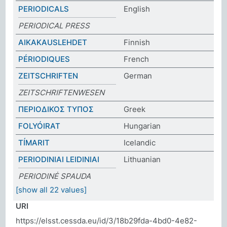
PERIODICALS
English
PERIODICAL PRESS
AIKAKAUSLEHDET
Finnish
PÉRIODIQUES
French
ZEITSCHRIFTEN
German
ZEITSCHRIFTENWESEN
ΠΕΡΙΟΔΙΚΟΣ ΤΥΠΟΣ
Greek
FOLYÓIRAT
Hungarian
TÍMARIT
Icelandic
PERIODINIAI LEIDINIAI
Lithuanian
PERIODINĖ SPAUDA
[show all 22 values]
URI
https://elsst.cessda.eu/id/3/18b29fda-4bd0-4e82-