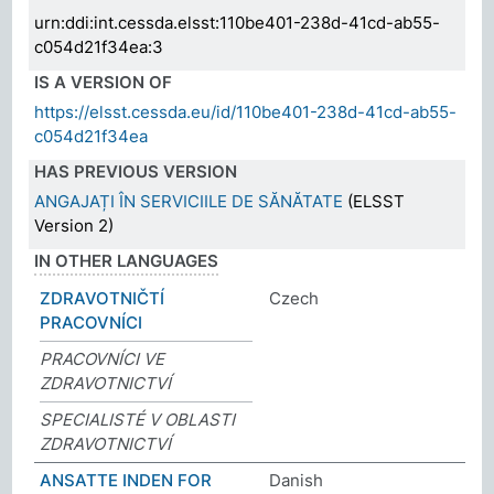
urn:ddi:int.cessda.elsst:110be401-238d-41cd-ab55-
c054d21f34ea:3
IS A VERSION OF
https://elsst.cessda.eu/id/110be401-238d-41cd-ab55-
c054d21f34ea
HAS PREVIOUS VERSION
ANGAJAȚI ÎN SERVICIILE DE SĂNĂTATE
(ELSST
Version 2)
IN OTHER LANGUAGES
ZDRAVOTNIČTÍ
Czech
PRACOVNÍCI
PRACOVNÍCI VE
ZDRAVOTNICTVÍ
SPECIALISTÉ V OBLASTI
ZDRAVOTNICTVÍ
ANSATTE INDEN FOR
Danish