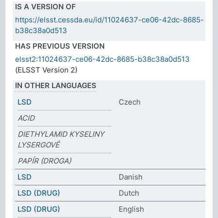
IS A VERSION OF
https://elsst.cessda.eu/id/11024637-ce06-42dc-8685-
b38c38a0d513
HAS PREVIOUS VERSION
elsst2:11024637-ce06-42dc-8685-b38c38a0d513
(ELSST Version 2)
IN OTHER LANGUAGES
LSD
Czech
ACID
DIETHYLAMID KYSELINY
LYSERGOVÉ
PAPÍR (DROGA)
LSD
Danish
LSD (DRUG)
Dutch
LSD (DRUG)
English