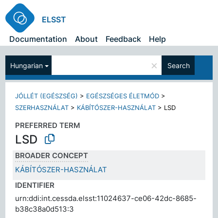
ELSST
Documentation
About
Feedback
Help
×
Hungarian
Search
JÓLLÉT (EGÉSZSÉG)
>
EGÉSZSÉGES ÉLETMÓD
>
SZERHASZNÁLAT
>
KÁBÍTÓSZER-HASZNÁLAT
>
LSD
PREFERRED TERM
LSD
BROADER CONCEPT
KÁBÍTÓSZER-HASZNÁLAT
IDENTIFIER
urn:ddi:int.cessda.elsst:11024637-ce06-42dc-8685-
b38c38a0d513:3