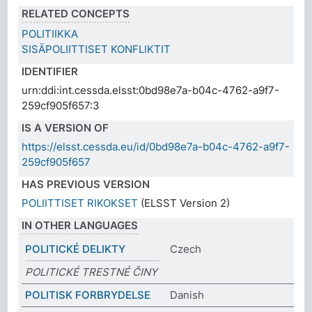
RELATED CONCEPTS
POLITIIKKA
SISÄPOLIITTISET KONFLIKTIT
IDENTIFIER
urn:ddi:int.cessda.elsst:0bd98e7a-b04c-4762-a9f7-
259cf905f657:3
IS A VERSION OF
https://elsst.cessda.eu/id/0bd98e7a-b04c-4762-a9f7-
259cf905f657
HAS PREVIOUS VERSION
POLIITTISET RIKOKSET
(ELSST Version 2)
IN OTHER LANGUAGES
POLITICKÉ DELIKTY
Czech
POLITICKÉ TRESTNÉ ČINY
POLITISK FORBRYDELSE
Danish