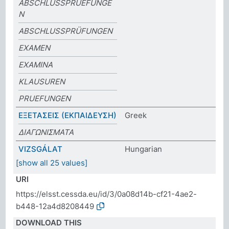
ABSCHLUSSPRUEFUNGE
N
ABSCHLUSSPRÜFUNGEN
EXAMEN
EXAMINA
KLAUSUREN
PRUEFUNGEN
ΕΞΕΤΑΣΕΙΣ (ΕΚΠΑΙΔΕΥΣΗ)
Greek
ΔΙΑΓΩΝΙΣΜΑΤΑ
VIZSGÁLAT
Hungarian
[show all 25 values]
URI
https://elsst.cessda.eu/id/3/0a08d14b-cf21-4ae2-
b448-12a4d8208449
DOWNLOAD THIS