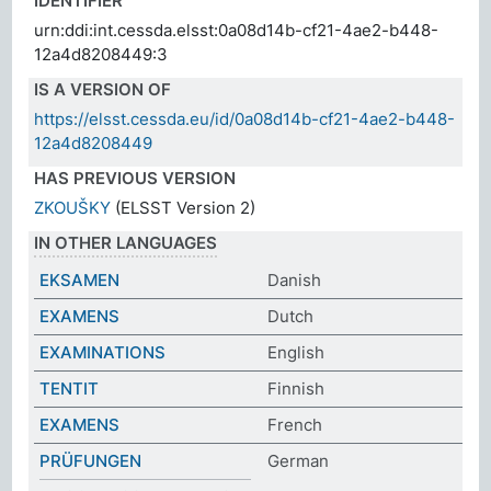
IDENTIFIER
urn:ddi:int.cessda.elsst:0a08d14b-cf21-4ae2-b448-
12a4d8208449:3
IS A VERSION OF
https://elsst.cessda.eu/id/0a08d14b-cf21-4ae2-b448-
12a4d8208449
HAS PREVIOUS VERSION
ZKOUŠKY
(ELSST Version 2)
IN OTHER LANGUAGES
EKSAMEN
Danish
EXAMENS
Dutch
EXAMINATIONS
English
TENTIT
Finnish
EXAMENS
French
PRÜFUNGEN
German