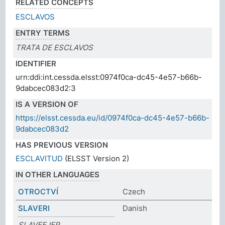
RELATED CONCEPTS
ESCLAVOS
ENTRY TERMS
TRATA DE ESCLAVOS
IDENTIFIER
urn:ddi:int.cessda.elsst:0974f0ca-dc45-4e57-b66b-
9dabcec083d2:3
IS A VERSION OF
https://elsst.cessda.eu/id/0974f0ca-dc45-4e57-b66b-
9dabcec083d2
HAS PREVIOUS VERSION
ESCLAVITUD
(ELSST Version 2)
IN OTHER LANGUAGES
OTROCTVÍ
Czech
SLAVERI
Danish
SLAVEEJER