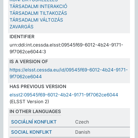
TÁRSADALMI INTERAKCIÓ
TÁRSADALMI TILTAKOZÁS
TÁRSADALMI VÁLTOZÁS
ZAVARGÁS
IDENTIFIER
urn:ddi:int.cessda.elsst:09545f69-6012-4b24-9171-
9f7062ce6044:3
IS A VERSION OF
https://elsst.cessda.eu/id/09545f69-6012-4b24-9171-
9f7062ce6044
HAS PREVIOUS VERSION
elsst2:09545f69-6012-4b24-9171-9f7062ce6044
(ELSST Version 2)
IN OTHER LANGUAGES
SOCIÁLNÍ KONFLIKT
Czech
SOCIAL KONFLIKT
Danish