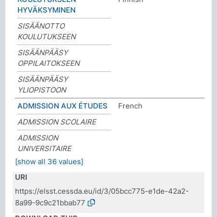
HYVÄKSYMINEN
SISÄÄNOTTO
KOULUTUKSEEN
SISÄÄNPÄÄSY
OPPILAITOKSEEN
SISÄÄNPÄÄSY
YLIOPISTOON
ADMISSION AUX ÉTUDES
French
ADMISSION SCOLAIRE
ADMISSION
UNIVERSITAIRE
[show all 36 values]
URI
https://elsst.cessda.eu/id/3/05bcc775-e1de-42a2-
8a99-9c9c21bbab77