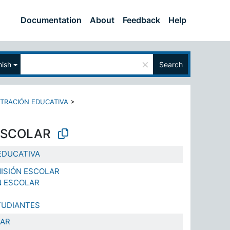
Documentation
About
Feedback
Help
×
ish
Search
STRACIÓN EDUCATIVA
>
ESCOLAR
EDUCATIVA
MISIÓN ESCOLAR
N ESCOLAR
TUDIANTES
LAR