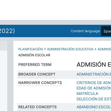
2022)
Content language
Span
PLANIFICACIÓN Y ADMINISTRACIÓN EDUCATIVA
>
ADMINI
ADMISIÓN ESCOLAR
ADMISIÓN 
PREFERRED TERM
BROADER CONCEPT
ADMINISTRACIÓN 
NARROWER CONCEPTS
CRITERIOS DE AD
EDAD DE ADMISIÓ
MATRÍCULA
SELECCIÓN DE ES
RELATED CONCEPTS
ABANDONO ESCO