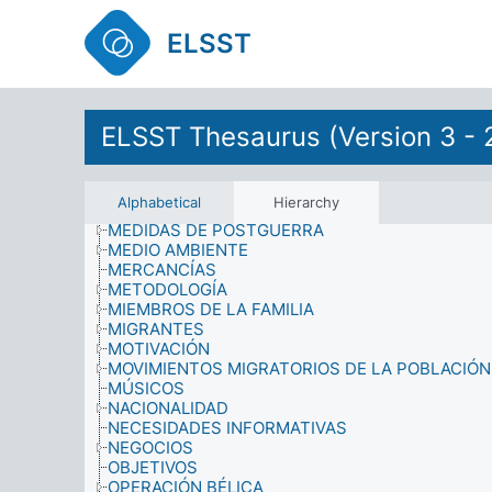
LESIONES
LICENCIADOS
ELSST
LICENCIAS
LINGÜÍSTICA
LOGROS
MANTENIMIENTO
ELSST Thesaurus (Version 3 - 
MATEMÁTICAS
MATERIALES DE INFORMACIÓN
MATERIALES DIDÁCTICOS
MATRIMONIO
Alphabetical
Hierarchy
MEDIDAS
MEDIDAS DE POSTGUERRA
MEDIO AMBIENTE
MERCANCÍAS
METODOLOGÍA
MIEMBROS DE LA FAMILIA
MIGRANTES
MOTIVACIÓN
MOVIMIENTOS MIGRATORIOS DE LA POBLACIÓN
MÚSICOS
NACIONALIDAD
NECESIDADES INFORMATIVAS
NEGOCIOS
OBJETIVOS
OPERACIÓN BÉLICA