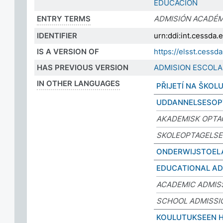
EDUCACIÓN
ENTRY TERMS
ADMISIÓN ACADÉM
IDENTIFIER
urn:ddi:int.cessd
IS A VERSION OF
https://elsst.ces
HAS PREVIOUS VERSION
ADMISION ESCOLA
IN OTHER LANGUAGES
PŘIJETÍ NA ŠKOL
UDDANNELSESOP
AKADEMISK OPTA
SKOLEOPTAGELSE
ONDERWIJSTOEL
EDUCATIONAL AD
ACADEMIC ADMIS
SCHOOL ADMISSI
KOULUTUKSEEN 