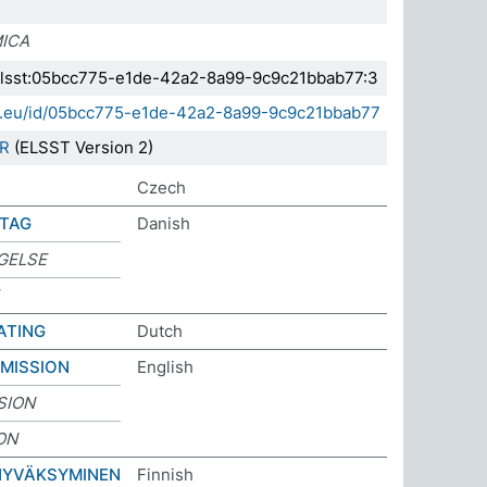
ICA
a.elsst:05bcc775-e1de-42a2-8a99-9c9c21bbab77:3
sda.eu/id/05bcc775-e1de-42a2-8a99-9c9c21bbab77
R
(ELSST Version 2)
U
Czech
TAG
Danish
GELSE
ATING
Dutch
MISSION
English
SION
ON
HYVÄKSYMINEN
Finnish