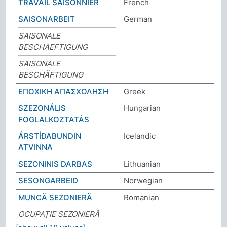
TRAVAIL SAISONNIER
French
SAISONARBEIT
German
SAISONALE
BESCHAEFTIGUNG
SAISONALE
BESCHÄFTIGUNG
ΕΠΟΧΙΚΗ ΑΠΑΣΧΟΛΗΣΗ
Greek
SZEZONÁLIS
Hungarian
FOGLALKOZTATÁS
ÁRSTÍÐABUNDIN
Icelandic
ATVINNA
SEZONINIS DARBAS
Lithuanian
SESONGARBEID
Norwegian
MUNCĂ SEZONIERĂ
Romanian
OCUPAȚIE SEZONIERĂ