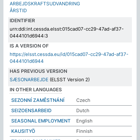
ARBEJDSKRAFTSUDVANDRING
ÅRSTID
IDENTIFIER
urn:ddi:int.cessda.elsst:015cad07-cc29-47ad-af37-
0444101d6944:3
IS A VERSION OF
https://elsst.cessda.eu/id/015cad07-cc29-47ad-af37-
0444101d6944
HAS PREVIOUS VERSION
SÆSONARBEJDE
(ELSST Version 2)
IN OTHER LANGUAGES
SEZONNÍ ZAMĚSTNÁNÍ
Czech
SEIZOENSARBEID
Dutch
SEASONAL EMPLOYMENT
English
KAUSITYÖ
Finnish