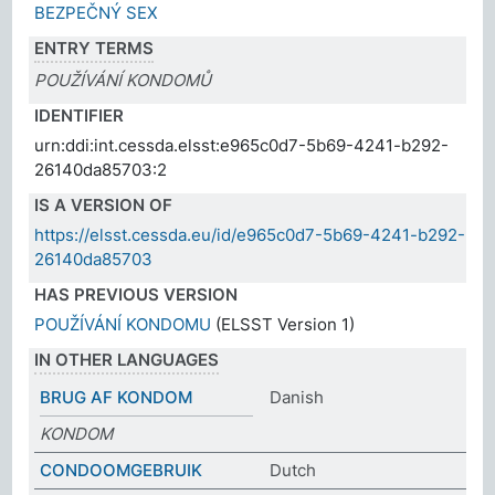
BEZPEČNÝ SEX
ENTRY TERMS
POUŽÍVÁNÍ KONDOMŮ
IDENTIFIER
urn:ddi:int.cessda.elsst:e965c0d7-5b69-4241-b292-
26140da85703:2
IS A VERSION OF
https://elsst.cessda.eu/id/e965c0d7-5b69-4241-b292-
26140da85703
HAS PREVIOUS VERSION
POUŽÍVÁNÍ KONDOMU
(ELSST Version 1)
IN OTHER LANGUAGES
BRUG AF KONDOM
Danish
KONDOM
CONDOOMGEBRUIK
Dutch