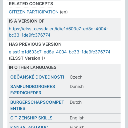
RELATED CONCEPTS
CITIZEN PARTICIPATION
(en)
IS A VERSION OF
https://elsst.cessda.eu/id/e1d603c7-ed8e-4004-
bc33-1de9fc376774
HAS PREVIOUS VERSION
elsst1:e1d603c7-ed8e-4004-bc33-1de9fc376774
(ELSST Version 1)
IN OTHER LANGUAGES
OBČANSKÉ DOVEDNOSTI
Czech
SAMFUNDBORGERES
Danish
FÆRDIGHEDER
BURGERSCHAPSCOMPET
Dutch
ENTIES
CITIZENSHIP SKILLS
English
KANSALAISTAIDOT
Finnish