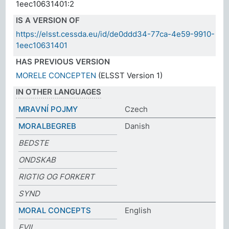
1eec10631401:2
IS A VERSION OF
https://elsst.cessda.eu/id/de0ddd34-77ca-4e59-9910-
1eec10631401
HAS PREVIOUS VERSION
MORELE CONCEPTEN
(ELSST Version 1)
IN OTHER LANGUAGES
MRAVNÍ POJMY
Czech
MORALBEGREB
Danish
BEDSTE
ONDSKAB
RIGTIG OG FORKERT
SYND
MORAL CONCEPTS
English
EVIL