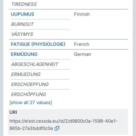
TIREDNESS
UUPUMUS
Finnish
BURNOUT
VÄSYMYS
FATIGUE (PHYSIOLOGIE)
French
ERMÜDUNG
German
ABGESCHLAGENHEIT
ERMUEDUNG
ERSCHOEPFUNG
ERSCHÖPFUNG
[show all 27 values]
URI
https://elsst.cessda.eu/id/2/d9800c0a-1598-40e1-
865b-27a3bddf0c0e