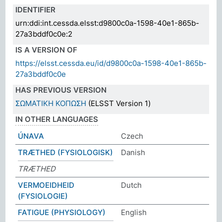
IDENTIFIER
urn:ddi:int.cessda.elsst:d9800c0a-1598-40e1-865b-
27a3bddf0c0e:2
IS A VERSION OF
https://elsst.cessda.eu/id/d9800c0a-1598-40e1-865b-
27a3bddf0c0e
HAS PREVIOUS VERSION
ΣΩΜΑΤΙΚΗ ΚΟΠΩΣΗ
(ELSST Version 1)
IN OTHER LANGUAGES
ÚNAVA
Czech
TRÆTHED (FYSIOLOGISK)
Danish
TRÆTHED
VERMOEIDHEID
Dutch
(FYSIOLOGIE)
FATIGUE (PHYSIOLOGY)
English