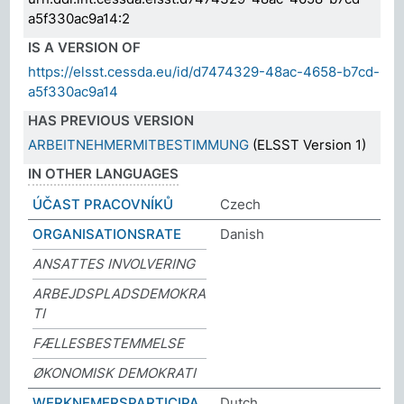
a5f330ac9a14:2
IS A VERSION OF
https://elsst.cessda.eu/id/d7474329-48ac-4658-b7cd-
a5f330ac9a14
HAS PREVIOUS VERSION
ARBEITNEHMERMITBESTIMMUNG
(ELSST Version 1)
IN OTHER LANGUAGES
ÚČAST PRACOVNÍKŮ
Czech
ORGANISATIONSRATE
Danish
ANSATTES INVOLVERING
ARBEJDSPLADSDEMOKRA
TI
FÆLLESBESTEMMELSE
ØKONOMISK DEMOKRATI
WERKNEMERSPARTICIPA
Dutch