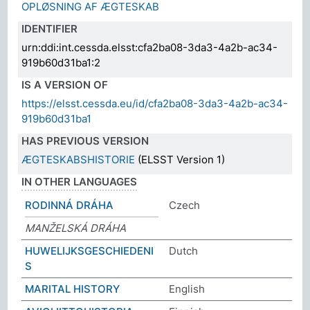
OPLØSNING AF ÆGTESKAB
IDENTIFIER
urn:ddi:int.cessda.elsst:cfa2ba08-3da3-4a2b-ac34-
919b60d31ba1:2
IS A VERSION OF
https://elsst.cessda.eu/id/cfa2ba08-3da3-4a2b-ac34-
919b60d31ba1
HAS PREVIOUS VERSION
ÆGTESKABSHISTORIE
(ELSST Version 1)
IN OTHER LANGUAGES
RODINNÁ DRÁHA
Czech
MANŽELSKÁ DRÁHA
HUWELIJKSGESCHIEDENI
Dutch
S
MARITAL HISTORY
English