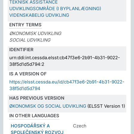
TEKNISK ASSISTANCE
UDVIKLINGSOMRÅDE (I BYPLANLÆGNING)
VIDENSKABELIG UDVIKLING
ENTRY TERMS
ØKONOMISK UDVIKLING
SOCIAL UDVIKLING
IDENTIFIER
urn:ddi:int.cessda.elsst:cb47f3e6-2b91-4b31-9022-
38f5d1d5d794:2
IS A VERSION OF
https://elsst.cessda.eu/id/cb47f3e6-2b91-4b31-9022-
38f5d1d5d794
HAS PREVIOUS VERSION
ØKONOMISK OG SOCIAL UDVIKLING
(ELSST Version 1)
IN OTHER LANGUAGES
HOSPODÁŘSKÝ A
Czech
SPOLEČENSKÝ ROZVOJ