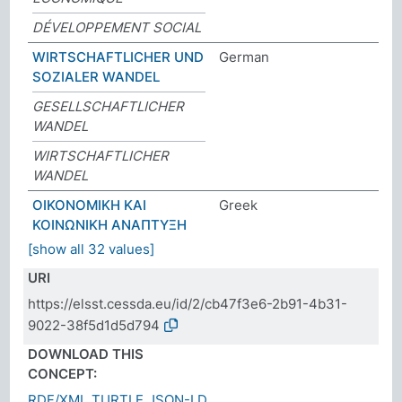
DÉVELOPPEMENT SOCIAL
WIRTSCHAFTLICHER UND
German
SOZIALER WANDEL
GESELLSCHAFTLICHER
WANDEL
WIRTSCHAFTLICHER
WANDEL
ΟΙΚΟΝΟΜΙΚΗ ΚΑΙ
Greek
ΚΟΙΝΩΝΙΚΗ ΑΝΑΠΤΥΞΗ
[show all 32 values]
URI
https://elsst.cessda.eu/id/2/cb47f3e6-2b91-4b31-
9022-38f5d1d5d794
DOWNLOAD THIS
CONCEPT:
RDF/XML
TURTLE
JSON-LD