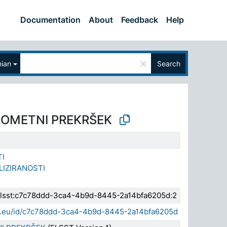
Documentation
About
Feedback
Help
×
nian
Search
OMETNI PREKRŠEK
TI
LIZIRANOSTI
a.elsst:c7c78ddd-3ca4-4b9d-8445-2a14bfa6205d:2
sda.eu/id/c7c78ddd-3ca4-4b9d-8445-2a14bfa6205d