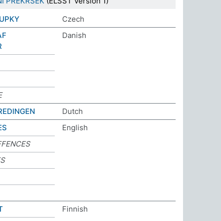
I PREKRŠEK
(ELSST Version 1)
TUPKY
Czech
AF
Danish
R
E
REDINGEN
Dutch
ES
English
FFENCES
ES
T
Finnish