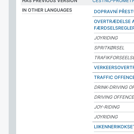
HAS PREVIOUS VERSION
CESTNO-PROMETN
IN OTHER LANGUAGES
DOPRAVNÍ PŘES
OVERTRÆDELSE 
FÆRDSELSREGLE
JOYRIDING
SPRITKØRSEL
TRAFIKFORSEELS
VERKEERSOVERT
TRAFFIC OFFENC
DRINK-DRIVING O
DRIVING OFFENC
JOY-RIDING
JOYRIDING
LIIKENNERIKOKSE