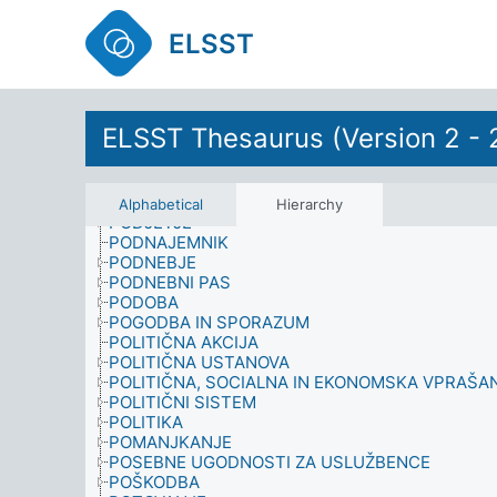
OBRAMBA
OBSTOJNI ORGANSKI ONESNAŽEVALEC
ELSST
OHRANJANJE
OKOLJE
OKOLJSKE VEDE
OPREMA
OPUSTITEV ŠOLANJA
ELSST Thesaurus (Version 2 - 
ORGANIZACIJA
OSEBNOST
PEVEC
PODATKI
Alphabetical
Hierarchy
PODJETJE
PODNAJEMNIK
PODNEBJE
PODNEBNI PAS
PODOBA
POGODBA IN SPORAZUM
POLITIČNA AKCIJA
POLITIČNA USTANOVA
POLITIČNA, SOCIALNA IN EKONOMSKA VPRAŠA
POLITIČNI SISTEM
POLITIKA
POMANJKANJE
POSEBNE UGODNOSTI ZA USLUŽBENCE
POŠKODBA