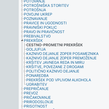
POTOVANJE
POTROŠNIŠKA STORITEV
POTROŠNJA
POVOJNI UKREP
POZNAVANJE
PRAVICE IN UGODNOSTI
PRAVNIŠKI POKLIC
PRAVO IN PRAVIČNOST
PREBIVALSTVO
PREKRŠEK
CESTNO-PROMETNI PREKRŠEK
GOLJUFIJA
KAZNIVO DEJANJE ZOPER POSAMEZNIKA
KAZNIVO DEJANJE ZOPER PREMOŽENJE
KRŠITEV JAVNEGA REDA IN MIRU
KRŠITVE, POVEZANE Z DROGAMI
POLITIČNO KAZNIVO DEJANJE
PONAREDBA
PREKRŠEK POD VPLIVOM ALKOHOLA
UGRABITEV
PREPRIČANJE
PREVOZ
PRIČAKOVANJE
PRIRODOSLOVJE
PRISOTNOST