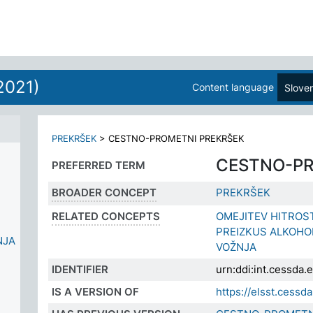
2021)
Content language
Slove
PREKRŠEK
>
CESTNO-PROMETNI PREKRŠEK
CESTNO-PR
PREFERRED TERM
BROADER CONCEPT
PREKRŠEK
RELATED CONCEPTS
OMEJITEV HITROS
PREIZKUS ALKOHO
NJA
VOŽNJA
IDENTIFIER
urn:ddi:int.cessd
IS A VERSION OF
https://elsst.ces