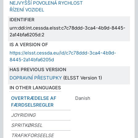
NEJVYŠŠÍ POVOLENÁ RYCHLOST
ŘÍZENÍ VOZIDEL
IDENTIFIER
urn:ddi:int.cessda.elsst:c7c78ddd-3ca4-4b9d-8445-
2a14bfa6205d:2
IS A VERSION OF
https://elsst.cessda.eu/id/c7c78ddd-3ca4-4b9d-
8445-2a14bfa6205d
HAS PREVIOUS VERSION
DOPRAVNÍ PŘESTUPKY
(ELSST Version 1)
IN OTHER LANGUAGES
OVERTRÆDELSE AF
Danish
FÆRDSELSREGLER
JOYRIDING
SPRITKØRSEL
TRAFIKFORSEELSE