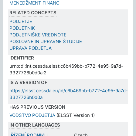
MENEDŽMENT FINANC
RELATED CONCEPTS
PODJETJE
PODJETNIK
PODJETNIŠKE VREDNOTE
POSLOVNE IN UPRAVNE ŠTUDIJE
UPRAVA PODJETJA
IDENTIFIER
urn:ddi:int.cessda.elsst:c6b469bb-b772-4e95-9a7d-
3327726b0d0a:2
IS A VERSION OF
https://elsst.cessda.eu/id/c6b469bb-b772-4e95-9a7d-
3327726b0d0a
HAS PREVIOUS VERSION
VODSTVO PODJETJA
(ELSST Version 1)
IN OTHER LANGUAGES
ŘÍZENÍ PODNIKU
Czech