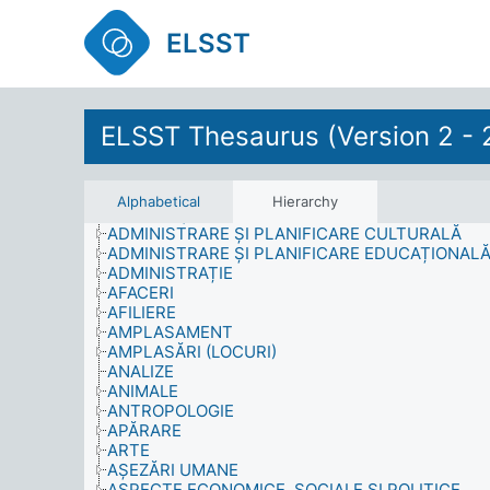
ELSST
A FI CONȘTIENT
ABANDON ȘCOLAR
ELSST Thesaurus (Version 2 - 
ABSOLVENȚI
ACȚIUNE POLITICĂ
ACTIVITĂȚI CULTURALE
ACTIVITĂȚI DE TIMP LIBER
Alphabetical
Hierarchy
ACTIVITĂȚI FIZICE
ADMINISTRARE ȘI PLANIFICARE CULTURALĂ
ADMINISTRARE ȘI PLANIFICARE EDUCAȚIONAL
ADMINISTRAȚIE
AFACERI
AFILIERE
AMPLASAMENT
AMPLASĂRI (LOCURI)
ANALIZE
ANIMALE
ANTROPOLOGIE
APĂRARE
ARTE
AȘEZĂRI UMANE
ASPECTE ECONOMICE, SOCIALE ȘI POLITICE