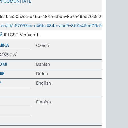
N COMUNITATE
a.elsst:c52057cc-c46b-484e-abd5-8b7e49ed70c5:2
sda.eu/id/c52057cc-c46b-484e-abd5-8b7e49ed70c5
Ă
(ELSST Version 1)
MIKA
Czech
DÁŘSTVÍ
OMI
Danish
IE
Dutch
Y
English
Finnish