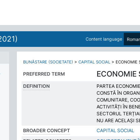
2021)
Content language
Roman
BUNĂSTARE (SOCIETATE)
>
CAPITAL SOCIAL
>
ECONOMIE 
Ă
ECONOMIE 
PREFERRED TERM
DEFINITION
PARTEA ECONOMIEI
CONSTĂ ÎN ORGANI
COMUNITARE, COOP
ACTIVITĂȚI ÎN BE
SECTORUL TERȚIAR
NU ARE ACELAȘI S
BROADER CONCEPT
CAPITAL SOCIAL