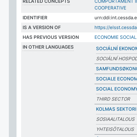
RELATED CONCEPTS
COMPORTAMENT Î
COOPERATIVE
IDENTIFIER
urn:ddi:int.cessd
IS A VERSION OF
https://elsst.ces
HAS PREVIOUS VERSION
ECONOMIE SOCIAL
IN OTHER LANGUAGES
SOCIÁLNÍ EKONO
SOCIÁLNÍ HOSPO
SAMFUNDSØKON
SOCIALE ECONOM
SOCIAL ECONOM
THIRD SECTOR
KOLMAS SEKTORI
SOSIAALITALOUS
YHTEISÖTALOUS