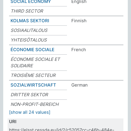
SOCIAL ECONOMY
English
THIRD SECTOR
KOLMAS SEKTORI
Finnish
SOSIAALITALOUS
YHTEISÖTALOUS
ÉCONOMIE SOCIALE
French
ÉCONOMIE SOCIALE ET
SOLIDAIRE
TROISIÈME SECTEUR
SOZIALWIRTSCHAFT
German
DRITTER SEKTOR
NON-PROFIT-BEREICH
[show all 24 values]
URI
https://elsst.cessda.eu/id/2/c52057cc-c46b-484e-