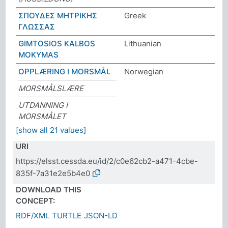
ΣΠΟΥΔΕΣ ΜΗΤΡΙΚΗΣ
Greek
ΓΛΩΣΣΑΣ
GIMTOSIOS KALBOS
Lithuanian
MOKYMAS
OPPLÆRING I MORSMÅL
Norwegian
MORSMÅLSLÆRE
UTDANNING I
MORSMÅLET
[show all 21 values]
URI
https://elsst.cessda.eu/id/2/c0e62cb2-a471-4cbe-
835f-7a31e2e5b4e0
DOWNLOAD THIS
CONCEPT:
RDF/XML
TURTLE
JSON-LD