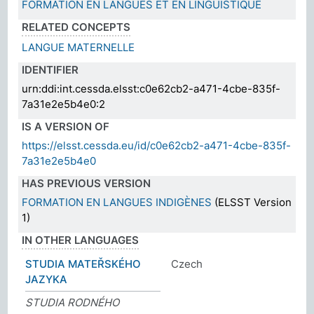
FORMATION EN LANGUES ET EN LINGUISTIQUE
RELATED CONCEPTS
LANGUE MATERNELLE
IDENTIFIER
urn:ddi:int.cessda.elsst:c0e62cb2-a471-4cbe-835f-
7a31e2e5b4e0:2
IS A VERSION OF
https://elsst.cessda.eu/id/c0e62cb2-a471-4cbe-835f-
7a31e2e5b4e0
HAS PREVIOUS VERSION
FORMATION EN LANGUES INDIGÈNES
(ELSST Version
1)
IN OTHER LANGUAGES
STUDIA MATEŘSKÉHO
Czech
JAZYKA
STUDIA RODNÉHO