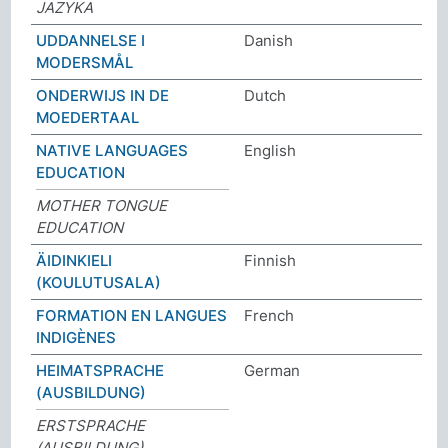
JAZYKA
UDDANNELSE I
Danish
MODERSMÅL
ONDERWIJS IN DE
Dutch
MOEDERTAAL
NATIVE LANGUAGES
English
EDUCATION
MOTHER TONGUE
EDUCATION
ÄIDINKIELI
Finnish
(KOULUTUSALA)
FORMATION EN LANGUES
French
INDIGÈNES
HEIMATSPRACHE
German
(AUSBILDUNG)
ERSTSPRACHE
(AUSBILDUNG)