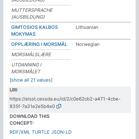
MUTTERSPRACHE
(AUSBILDUNG)
GIMTOSIOS KALBOS
Lithuanian
MOKYMAS
OPPLÆRING I MORSMÅL
Norwegian
MORSMÅLSLÆRE
UTDANNING I
MORSMÅLET
[show all 21 values]
URI
https://elsst.cessda.eu/id/2/c0e62cb2-a471-4cbe-
835f-7a31e2e5b4e0
DOWNLOAD THIS
CONCEPT:
RDF/XML
TURTLE
JSON-LD