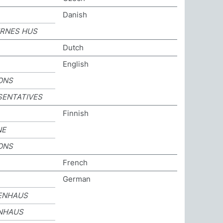
Danish
RNES HUS
Dutch
English
ONS
SENTATIVES
Finnish
NE
ONS
French
German
ENHAUS
NHAUS