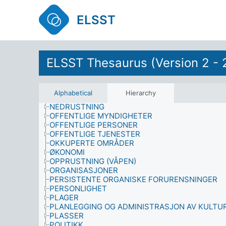
METODE
MIGRANTER
ELSST
MILITÆRE OPERASJONER
MILJØ
MILJØFORVERRING
MILJØVITENSKAPENE
ELSST Thesaurus (Version 2 - 
MOTIVASJON
MUSIKER
NASJONALITET
NATURHISTORIE
Alphabetical
Hierarchy
NATURVITENSKAPELIG FORSKNING
NEDRUSTNING
OFFENTLIGE MYNDIGHETER
OFFENTLIGE PERSONER
OFFENTLIGE TJENESTER
OKKUPERTE OMRÅDER
ØKONOMI
OPPRUSTNING (VÅPEN)
ORGANISASJONER
PERSISTENTE ORGANISKE FORURENSNINGER
PERSONLIGHET
PLAGER
PLANLEGGING OG ADMINISTRASJON AV KULTU
PLASSER
POLITIKK