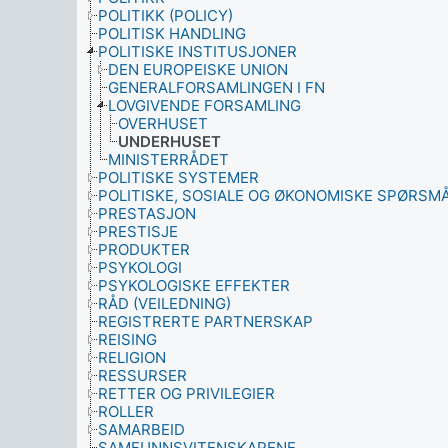
POLITIKK (POLICY)
POLITISK HANDLING
POLITISKE INSTITUSJONER
DEN EUROPEISKE UNION
GENERALFORSAMLINGEN I FN
LOVGIVENDE FORSAMLING
OVERHUSET
UNDERHUSET
MINISTERRÅDET
POLITISKE SYSTEMER
POLITISKE, SOSIALE OG ØKONOMISKE SPØRSM
PRESTASJON
PRESTISJE
PRODUKTER
PSYKOLOGI
PSYKOLOGISKE EFFEKTER
RÅD (VEILEDNING)
REGISTRERTE PARTNERSKAP
REISING
RELIGION
RESSURSER
RETTER OG PRIVILEGIER
ROLLER
SAMARBEID
SAMFUNNSVITENSKAPENE