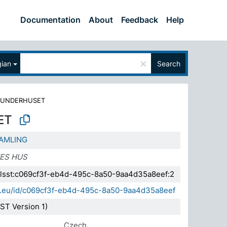
Documentation
About
Feedback
Help
×
ian
Search
UNDERHUSET
ET
AMLING
ES HUS
.elsst:c069cf3f-eb4d-495c-8a50-9aa4d35a8eef:2
da.eu/id/c069cf3f-eb4d-495c-8a50-9aa4d35a8eef
ST Version 1)
Czech