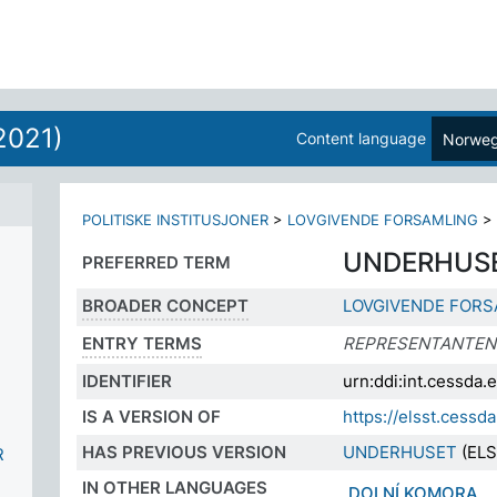
2021)
Content language
Norweg
POLITISKE INSTITUSJONER
>
LOVGIVENDE FORSAMLING
>
UNDERHUS
PREFERRED TERM
BROADER CONCEPT
LOVGIVENDE FORS
ENTRY TERMS
REPRESENTANTEN
IDENTIFIER
urn:ddi:int.cessda
IS A VERSION OF
https://elsst.cess
HAS PREVIOUS VERSION
UNDERHUSET
(ELS
R
IN OTHER LANGUAGES
DOLNÍ KOMORA