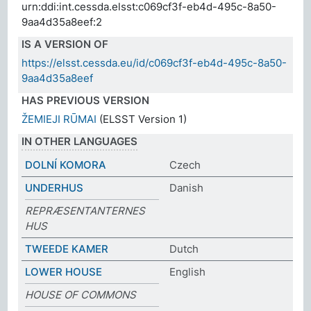
urn:ddi:int.cessda.elsst:c069cf3f-eb4d-495c-8a50-
9aa4d35a8eef:2
IS A VERSION OF
https://elsst.cessda.eu/id/c069cf3f-eb4d-495c-8a50-
9aa4d35a8eef
HAS PREVIOUS VERSION
ŽEMIEJI RŪMAI
(ELSST Version 1)
IN OTHER LANGUAGES
DOLNÍ KOMORA
Czech
UNDERHUS
Danish
REPRÆSENTANTERNES
HUS
TWEEDE KAMER
Dutch
LOWER HOUSE
English
HOUSE OF COMMONS