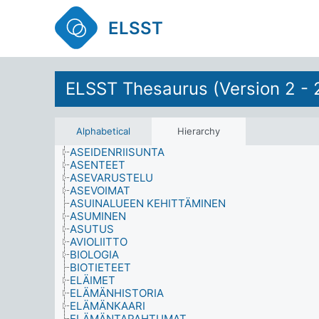
ELSST
AIKA
AINEISTOT
AJO-OPETUS
ALIVUOKRALAISET
ELSST Thesaurus (Version 2 - 
AMMATTIRYHMÄT
ANALYYSI
ANTROPOLOGIA
ARVIOINTI
Alphabetical
Hierarchy
ARVOVALTA
ASEIDENRIISUNTA
ASENTEET
ASEVARUSTELU
ASEVOIMAT
ASUINALUEEN KEHITTÄMINEN
ASUMINEN
ASUTUS
AVIOLIITTO
BIOLOGIA
BIOTIETEET
ELÄIMET
ELÄMÄNHISTORIA
ELÄMÄNKAARI
ELÄMÄNTAPAHTUMAT