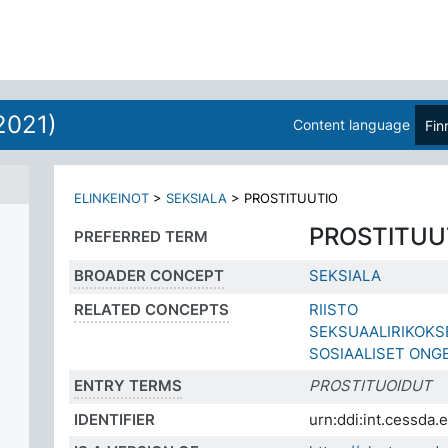
2021)
Content language
Fin
ELINKEINOT
>
SEKSIALA
>
PROSTITUUTIO
PROSTITUU
PREFERRED TERM
BROADER CONCEPT
SEKSIALA
RELATED CONCEPTS
RIISTO
SEKSUAALIRIKOKS
SOSIAALISET ONG
ENTRY TERMS
PROSTITUOIDUT
IDENTIFIER
urn:ddi:int.cessda