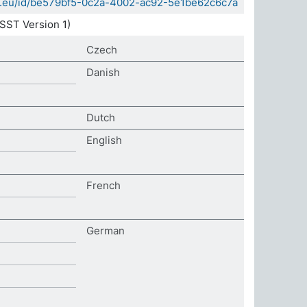
da.eu/id/be579bf5-0c2a-4002-ac92-5e1be62c6c7a
SST Version 1)
Czech
Danish
Dutch
English
French
German