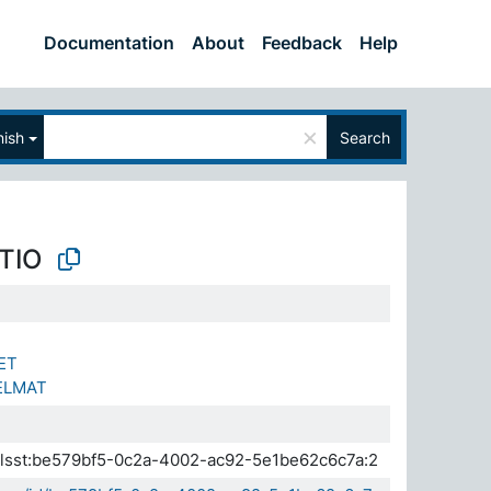
Documentation
About
Feedback
Help
×
nish
Search
TIO
ET
ELMAT
.elsst:be579bf5-0c2a-4002-ac92-5e1be62c6c7a:2