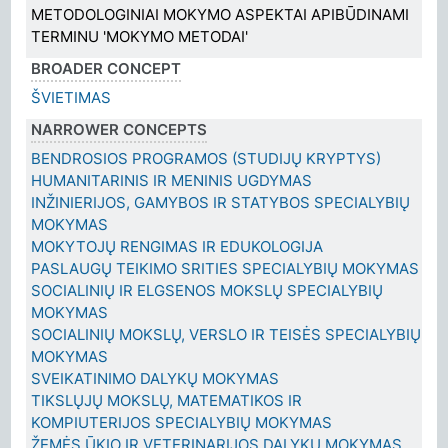
METODOLOGINIAI MOKYMO ASPEKTAI APIBŪDINAMI
TERMINU 'MOKYMO METODAI'
BROADER CONCEPT
ŠVIETIMAS
NARROWER CONCEPTS
BENDROSIOS PROGRAMOS (STUDIJŲ KRYPTYS)
HUMANITARINIS IR MENINIS UGDYMAS
INŽINIERIJOS, GAMYBOS IR STATYBOS SPECIALYBIŲ
MOKYMAS
MOKYTOJŲ RENGIMAS IR EDUKOLOGIJA
PASLAUGŲ TEIKIMO SRITIES SPECIALYBIŲ MOKYMAS
SOCIALINIŲ IR ELGSENOS MOKSLŲ SPECIALYBIŲ
MOKYMAS
SOCIALINIŲ MOKSLŲ, VERSLO IR TEISĖS SPECIALYBIŲ
MOKYMAS
SVEIKATINIMO DALYKŲ MOKYMAS
TIKSLŲJŲ MOKSLŲ, MATEMATIKOS IR
KOMPIUTERIJOS SPECIALYBIŲ MOKYMAS
ŽEMĖS ŪKIO IR VETERINARIJOS DALYKŲ MOKYMAS