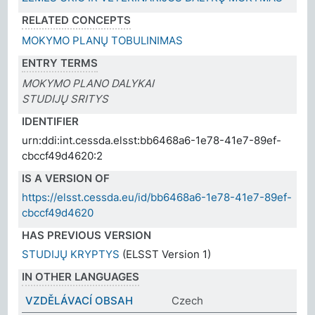
RELATED CONCEPTS
MOKYMO PLANŲ TOBULINIMAS
ENTRY TERMS
MOKYMO PLANO DALYKAI
STUDIJŲ SRITYS
IDENTIFIER
urn:ddi:int.cessda.elsst:bb6468a6-1e78-41e7-89ef-
cbccf49d4620:2
IS A VERSION OF
https://elsst.cessda.eu/id/bb6468a6-1e78-41e7-89ef-
cbccf49d4620
HAS PREVIOUS VERSION
STUDIJŲ KRYPTYS
(ELSST Version 1)
IN OTHER LANGUAGES
VZDĚLÁVACÍ OBSAH
Czech