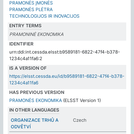
PRAMONĖS ĮMONĖS
PRAMONĖS PLĖTRA
TECHNOLOGIJOS IR INOVACIJOS
ENTRY TERMS
PRAMONINĖ EKONOMIKA
IDENTIFIER
urn:ddi:int.cessda.elsst:b9589181-6822-47f4-b378-
1234c4a11fa6:2
IS A VERSION OF
https://elsst.cessda.eu/id/b9589181-6822-47f4-b378-
1234c4a11fa6
HAS PREVIOUS VERSION
PRAMONĖS EKONOMIKA
(ELSST Version 1)
IN OTHER LANGUAGES
ORGANIZACE TRHŮ A
Czech
ODVĚTVÍ