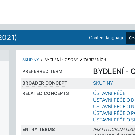
2021)
Content language
Cz
SKUPINY
>
BYDLENÍ - OSOBY V ZAŘÍZENÍCH
BYDLENÍ - 
PREFERRED TERM
BROADER CONCEPT
SKUPINY
RELATED CONCEPTS
ÚSTAVNÍ PÉČE
ÚSTAVNÍ PÉČE O D
ÚSTAVNÍ PÉČE O 
ÚSTAVNÍ PÉČE O 
ÚSTAVNÍ PÉČE O S
ENTRY TERMS
INSTITUCIONALIZ