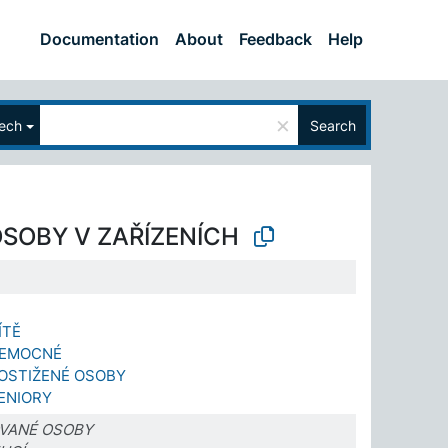
Documentation
About
Feedback
Help
×
ech
Search
OSOBY V ZAŘÍZENÍCH
ÍTĚ
NEMOCNÉ
POSTIŽENÉ OSOBY
ENIORY
OVANÉ OSOBY