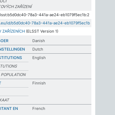
UCÍ
OVÝCH ZAŘÍZENÍ
a.elsst:b5d0dc40-78a3-441a-ae24-eb1079f5ec1b:2
sda.eu/id/b5d0dc40-78a3-441a-ae24-eb1079f5ec1b
V ZAŘÍZENÍCH
(ELSST Version 1)
BOER
Danish
NSTELLINGEN
Dutch
STITUTIONS
English
ITUTIONS
 POPULATION
T
Finnish
KAAT
ITANT EN
French