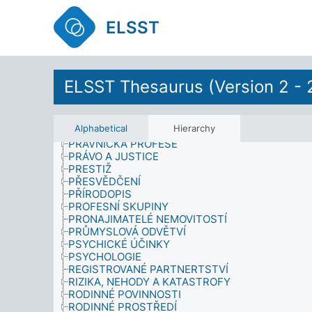
POLITICKÉ JEDNÁNÍ
POLITICKÉ SYSTÉMY
ELSST
POLITIKA
POLOHA
PORADENSTVÍ
PORUŠOVÁNÍ LIDSKÝCH PRÁV
POSTOJE
ELSST Thesaurus (Version 2 - 
POVÁLEČNÁ OPATŘENÍ
POVĚDOMÍ
PRÁCE A ZAMĚSTNANOST
Alphabetical
Hierarchy
PRÁVA A VÝSADY
PRÁVNICKÁ PROFESE
PRÁVO A JUSTICE
PRESTIŽ
PŘESVĚDČENÍ
PŘÍRODOPIS
PROFESNÍ SKUPINY
PRONAJIMATELÉ NEMOVITOSTÍ
PRŮMYSLOVÁ ODVĚTVÍ
PSYCHICKÉ ÚČINKY
PSYCHOLOGIE
REGISTROVANÉ PARTNERTSTVÍ
RIZIKA, NEHODY A KATASTROFY
RODINNÉ POVINNOSTI
RODINNÉ PROSTŘEDÍ