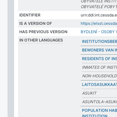
OBYVATELÉ INSTIT
OBYVATELÉ POBYT
IDENTIFIER
urn:ddi:int.cessd
IS A VERSION OF
https://elsst.ces
HAS PREVIOUS VERSION
BYDLENÍ - OSOBY 
IN OTHER LANGUAGES
INSTITUTIONSBE
BEWONERS VAN I
RESIDENTS OF IN
INMATES OF INST
NON-HOUSEHOLD
LAITOSASUKKAA
ASUKIT
ASUNTOLA-ASUK
POPULATION HAB
INSTITUTION