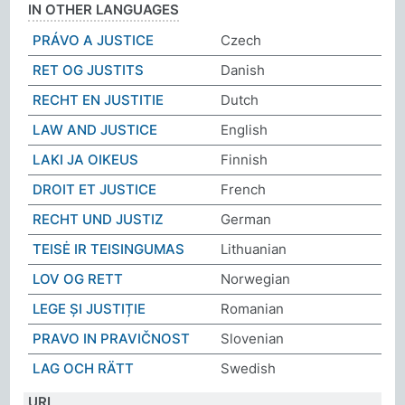
IN OTHER LANGUAGES
PRÁVO A JUSTICE
Czech
RET OG JUSTITS
Danish
RECHT EN JUSTITIE
Dutch
LAW AND JUSTICE
English
LAKI JA OIKEUS
Finnish
DROIT ET JUSTICE
French
RECHT UND JUSTIZ
German
TEISĖ IR TEISINGUMAS
Lithuanian
LOV OG RETT
Norwegian
LEGE ȘI JUSTIȚIE
Romanian
PRAVO IN PRAVIČNOST
Slovenian
LAG OCH RÄTT
Swedish
URI