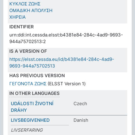
ΚΥΚΛΟΣ ΖΩΗΣ
ΟΜΑΔΙΚΗ ΑΠΟΛΥΣΗ
ΧΗΡΕΙΑ
IDENTIFIER
urn:ddi:int.cessda.elsst:b4381e84-284c-4ad9-9693-
944a75702513:2
IS A VERSION OF
https://elsst.cessda.eu/id/b4381e84-284c-4ad9-
9693-944a75702513
HAS PREVIOUS VERSION
ΓΕΓΟΝΟΤΑ ΖΩΗΣ
(ELSST Version 1)
IN OTHER LANGUAGES
UDÁLOSTI ŽIVOTNÍ
Czech
DRÁHY
LIVSBEGIVENHED
Danish
LIVSERFARING