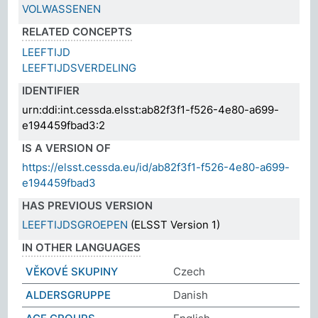
VOLWASSENEN
RELATED CONCEPTS
LEEFTIJD
LEEFTIJDSVERDELING
IDENTIFIER
urn:ddi:int.cessda.elsst:ab82f3f1-f526-4e80-a699-
e194459fbad3:2
IS A VERSION OF
https://elsst.cessda.eu/id/ab82f3f1-f526-4e80-a699-
e194459fbad3
HAS PREVIOUS VERSION
LEEFTIJDSGROEPEN
(ELSST Version 1)
IN OTHER LANGUAGES
VĚKOVÉ SKUPINY
Czech
ALDERSGRUPPE
Danish