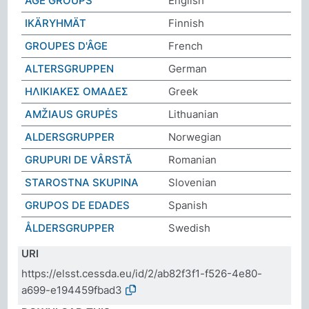
AGE GROUPS
English
IKÄRYHMÄT
Finnish
GROUPES D'ÂGE
French
ALTERSGRUPPEN
German
ΗΛΙΚΙΑΚΕΣ ΟΜΑΔΕΣ
Greek
AMŽIAUS GRUPĖS
Lithuanian
ALDERSGRUPPER
Norwegian
GRUPURI DE VÂRSTĂ
Romanian
STAROSTNA SKUPINA
Slovenian
GRUPOS DE EDADES
Spanish
ÅLDERSGRUPPER
Swedish
URI
https://elsst.cessda.eu/id/2/ab82f3f1-f526-4e80-
a699-e194459fbad3